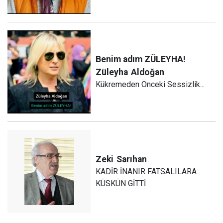
Benim adım ZÜLEYHA!
Züleyha
Aldoğan
Kükremeden Önceki Sessizlik...
Zeki
Sarıhan
KADİR İNANIR FATSALILARA
KÜSKÜN GİTTİ