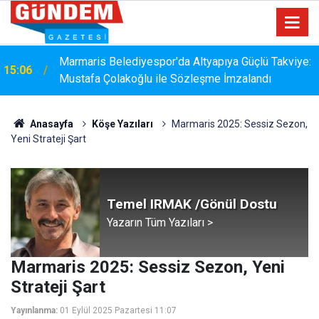
Marmaris Belediyespor'da Altyapıya Güçlü Takviye:
15:06
Mustafa Çolakoğlu ile Sözleşme İmzalandı
Anasayfa
Köşe Yazıları
Marmaris 2025: Sessiz Sezon,
Yeni Strateji Şart
Temel IRMAK /Gönül Dostu
Yazarın Tüm Yazıları >
Marmaris 2025: Sessiz Sezon, Yeni
Strateji Şart
Yayınlanma:
01 Eylül 2025 Pazartesi 11:07