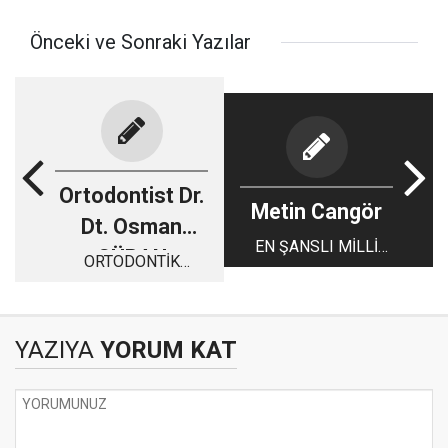
Önceki ve Sonraki Yazılar
Ortodontist Dr.
Metin Cangör
Dt. Osman
EN ŞANSLI MİLLİ
GÜRAN
ORTODONTİK
TAKIM
ESTETİKTE ALTIN
ORAN
YAZIYA
YORUM KAT