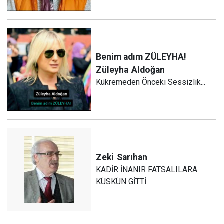
Benim adım ZÜLEYHA!
Züleyha
Aldoğan
Kükremeden Önceki Sessizlik...
Zeki
Sarıhan
KADİR İNANIR FATSALILARA
KÜSKÜN GİTTİ