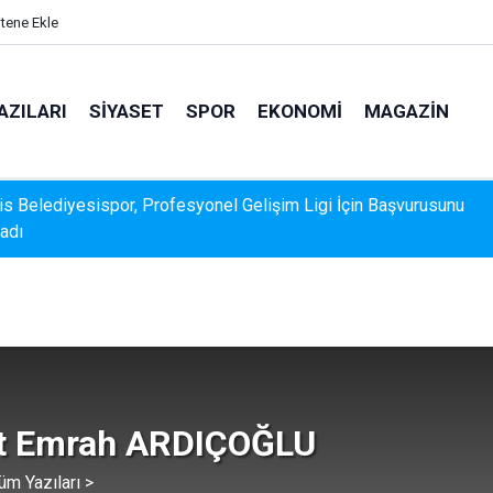
itene Ekle
AZILARI
SIYASET
SPOR
EKONOMI
MAGAZIN
s Belediyesispor, Profesyonel Gelişim Ligi İçin Başvurusunu
adı
t Emrah ARDIÇOĞLU
üm Yazıları >