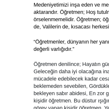
Medeniyetimizi inşa eden ve med
aktarandır. Öğretmen; Hoş tutul
örselenmemelidir. Öğretmen; öğr
de, Valilerin de, kısacası herkes
“Öğretmenler, dünyanın her yanı
değerli varlığıdır.”
Öğretmen denilince; Hayatın güçl
Geleceğin daha iyi olacağına inan
mücadele edebilecek kadar cesaret
beklemeden sevebilen, Gördükle
bekleyen sabır abidesi, En zor g
kişidir öğretmen. Bu düstur ışı
görev yapan kişidir öğretmen. Ye