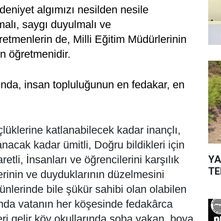
eniyet algımızı nesilden nesile
malı, saygı duyulmalı ve
etmenlerin de, Milli Eğitim Müdürlerinin
in öğretmenidir.
nda, insan topluluğunun en fedakar, en
üklerine katlanabilecek kadar inançlı,
acak kadar ümitli, Doğru bildikleri için
YA
li, İnsanları ve öğrencilerini karşılık
TE
rinin ve duyduklarının düzelmesini
ünlerinde bile şükür sahibi olan olabilen
ğında vatanın her köşesinde fedakârca
ri gelir köy okullarında soba yakan, boya