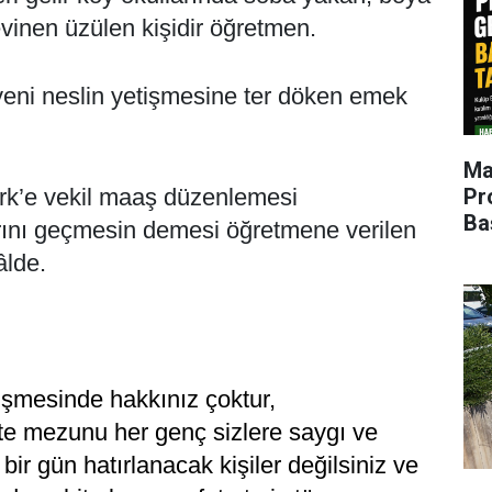
vinen üzülen kişidir öğretmen.
yeni neslin yetişmesine ter döken emek
Ma
Pr
rk’e vekil maaş düzenlemesi
Ba
ını geçmesin demesi öğretmene verilen
âlde.
tişmesinde hakkınız çoktur,
te mezunu her genç sizlere saygı ve
bir gün hatırlanacak kişiler değilsiniz ve