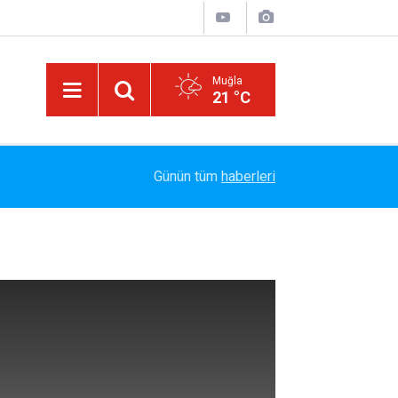
Muğla
21 °C
14:15
Bakanlık Veri Sunamadı: Metin Ergun'dan Turizm 
Günün tüm
haberleri