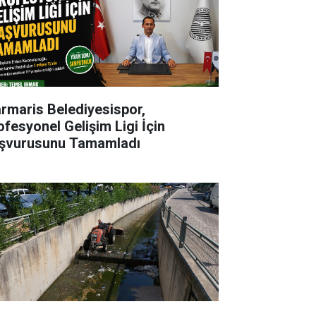
rmaris Belediyesispor,
ofesyonel Gelişim Ligi İçin
şvurusunu Tamamladı