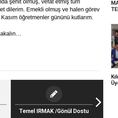
da şehit olmuş, vefat etmiş tüm
MA
TE
et dilerim. Emekli olmuş ve halen görev
 Kasım öğretmenler gününü kutlarım.
şcakalın…
Kı
Üy
Temel IRMAK /Gönül Dostu