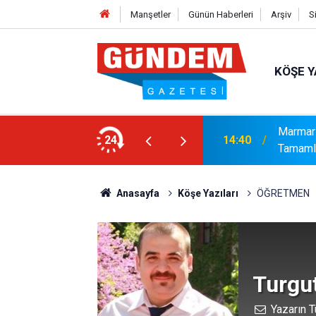
Manşetler
Günün Haberleri
Arşiv
S
KÖŞE Y
ıya Güçlü Takviye: Mustafa Çolakoğlu ile
Marmari
24
14:40
Tamaml
Anasayfa
Köşe Yazıları
ÖĞRETMEN
Turgu
Yazarın T