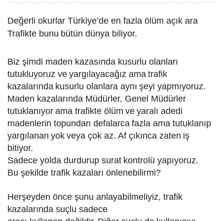
Değerli okurlar Türkiye’de en fazla ölüm açık ara
Trafikte bunu
bütün dünya bili
yor
.
Biz şimdi maden kazasında kusurlu olanları
tutukluyoruz ve
yargılayacağız ama
trafik
kazalarında
kusurlu olanlara aynı
şeyi yapmıyoruz.
Maden kazalarında Müdürler, Genel Müdürler
tutuklanıyor
ama trafikte ölüm
ve
yaralı adedi
madenlerin topundan defalarca
fazla ama tutuklanıp
yargılanan
yok
veya çok az.
Af çıkınca zaten
iş
bitiyor.
Sadece yolda durdurup surat
kontrolü yapıyoruz.
Bu şekilde trafik kazaları önlenebilirmi?
Herşeyden önce şunu anlayabilmeliyiz, trafik
kazalarında suçlu sadece