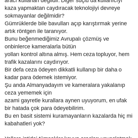
aracı kullanan değildir.
Diğer suçlu da
kullanıcıyı
kaza yapmaktan caydır
acak
teknolojiyi devreye
sokmayanlar değilmidir?
Gümrüklerde bile bavulları açıp karıştırmak yerine
artık röntgen ile taranıyor.
Bunu beğenmediğimiz Avrupalı çözmüş ve
onbinlerce kameralarla bütün
yolları kontrol altına
almış. Hem
ceza
topluyor, hem
trafik kazalarını caydırıyor.
Bir defa ceza ödeyen dikkatli kullanıp bir daha
o
kadar para ödemek istemiyor.
Şu anda Almanyadayım ve kameralara yakalanıp
ceza yememek için
azami gayretle kurallara aynen uyuyorum, en
ufak
bir hatada çok para ödeyebilirim.
Bu en basit sistemi kuramayanların kazalarda hiç mi
kabahatleri yok?