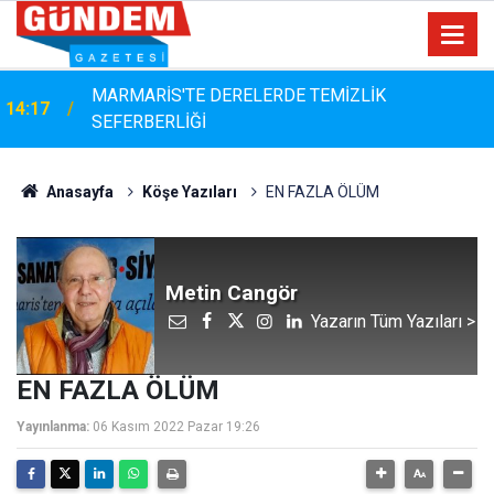
MARMARİS'TE DERELERDE TEMİZLİK
14:17
SEFERBERLİĞİ
Anasayfa
Köşe Yazıları
EN FAZLA ÖLÜM
Metin Cangör
Yazarın Tüm Yazıları >
EN FAZLA ÖLÜM
Yayınlanma:
06 Kasım 2022 Pazar 19:26