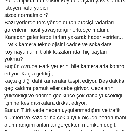
Yollara iptidai tümsekler koyup araçları yavaşlatmak
isteyen kafa yapısı
sizce normalmidir?
Bazı yerlerde ters yönde duran araçiçi radarları
görenlerin nasıl yavaşladığı
herkesçe malum.
K
arşıdan gelenlerde farları yakarak haber verirler...
Trafik kamera teknolojisini cadde ve sokaklara
koymayanların trafik kazalarında
hiç payları
yokmu?
Bugün Avrupa Park yerlerini bile kameralarla kontrol
ediyor. Kaçta geldiği,
kaçta gittiği dahi
kameralar tespit ediyor,
Beş
dakika
geç kaldımı pamuk eller
cebe giriyor. Cezalar
ın
yüksekliği
ve ödeme gecikince çok daha yükseldiği
için
herkes dakikalara dikkat ediyor.
Bunun Türkiyede neden uygulanmadığını ve trafik
ölümleri ve kazalarına çok
büyük ölçüde
neden mani
olunmadığını anlamak gerçekten mümkün değil.