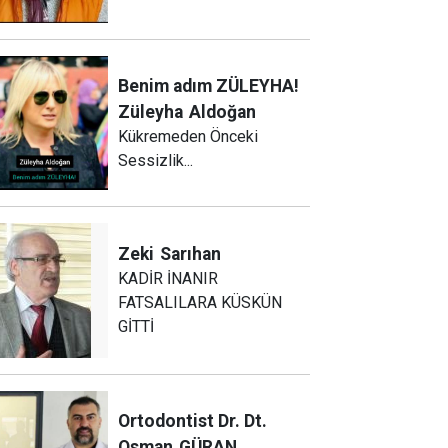
Benim adım ZÜLEYHA!
Züleyha
Aldoğan
Kükremeden Önceki
Sessizlik...
Zeki
Sarıhan
KADİR İNANIR
FATSALILARA KÜSKÜN
GİTTİ
Ortodontist Dr. Dt.
Osman
GÜRAN