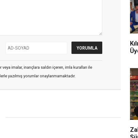
Kı
Üy
veya imalar, inançlara saldırı içeren, imla kuralları ile
flerle yazılmış yorumlar onaylanmamaktadır.
Za
Sü