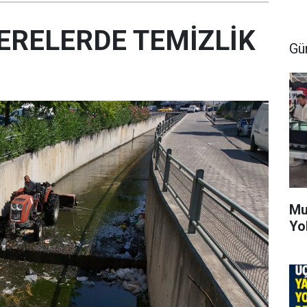
ERELERDE TEMİZLİK
Gü
Mu
Yo