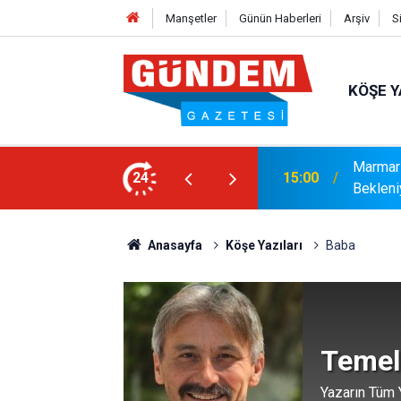
Manşetler
Günün Haberleri
Arşiv
S
KÖŞE Y
r: Yaklaşık 9 Bin 500 Yolcu ve Mürettebat
24
14:17
MARMAR
Anasayfa
Köşe Yazıları
Baba
Temel
Yazarın Tüm Y