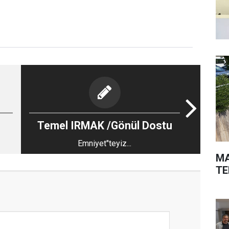
Temel IRMAK /Gönül Dostu
Emniyet"teyiz...
MA
TE