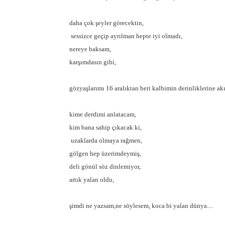
daha çok şeyler görecektin,
sessizce geçip ayrılman hepte iyi olmadı,
nereye baksam,
karşımdasın gibi,
gözyaşlarımı 16 aralıktan beri kalbimin derinliklerine a
kime derdimi anlatacam,
kim bana sahip çıkacak ki,
uzaklarda olmaya rağmen,
gölgen hep üzerimdeymiş,
deli gönül söz dinlemiyor,
artık yalan oldu,
şimdi ne yazsam,ne söylesem, koca bi yalan dünya....