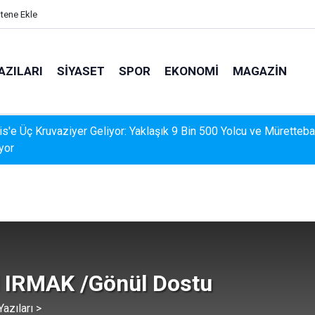
itene Ekle
AZILARI
SIYASET
SPOR
EKONOMI
MAGAZIN
İS'TE DERELERDE TEMİZLİK SEFERBERLİĞİ
 IRMAK /Gönül Dostu
azıları >