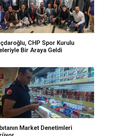
lıçdaroğlu, CHP Spor Kurulu
eleriyle Bir Araya Geldi
bıtanın Market Denetimleri
rüyor