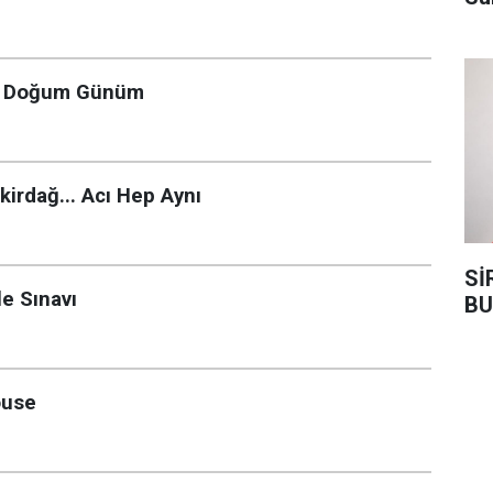
ün Doğum Günüm
irdağ... Acı Hep Aynı
Sİ
e Sınavı
BU
ouse