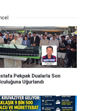
ncel
stafa Pekpak Dualarla Son
lculuğuna Uğurlandı