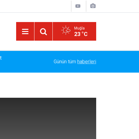
Muğla
23 °C
13:23
Bayram Arıcı: "Biz Bir Aileyiz" Anlayışıyla 12 Yı
Günün tüm
haberleri