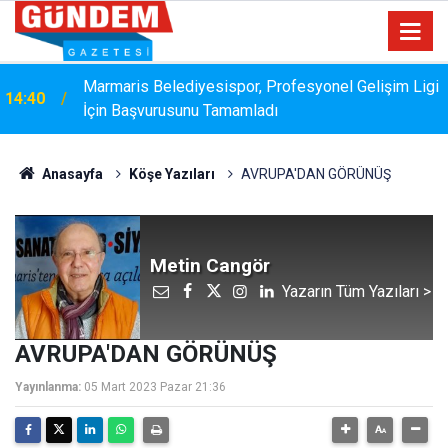
Marmaris Belediyesispor, Profesyonel Gelişim Ligi
14:40
İçin Başvurusunu Tamamladı
Anasayfa
Köşe Yazıları
AVRUPA'DAN GÖRÜNÜŞ
Metin Cangör
Yazarın Tüm Yazıları >
AVRUPA'DAN GÖRÜNÜŞ
Yayınlanma:
05 Mart 2023 Pazar 21:36