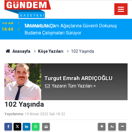
Marmaris'te Çam Ağaçlarına Güvenli Dokunuş:
14:44
Budama Çalışmaları Sürüyor
Anasayfa
Köşe Yazıları
102 Yaşında
Turgut Emrah ARDIÇOĞLU
Yazarın Tüm Yazıları >
102 Yaşında
Yayınlanma:
19 Nisan 2022 Salı 18:22