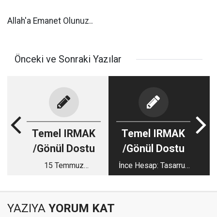
Allah'a Emanet Olunuz..
Önceki ve Sonraki Yazılar
Temel IRMAK
Temel IRMAK
/Gönül Dostu
/Gönül Dostu
15 Temmuz
İnce Hesap: Tasarruf
Demokrasi ve
mu, Atama mı?
Şehitleri Anma
Etkinliklerine
YAZIYA
YORUM KAT
Katılmıyorum...