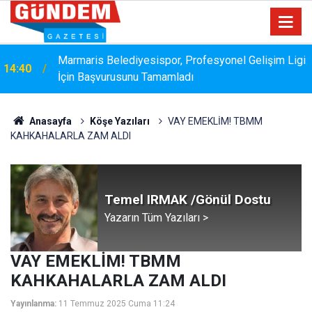
Marmaris Belediyesispor, Profesyonel Gelişim Ligi
14:40
İçin Başvurusunu Tamamladı
Anasayfa
Köşe Yazıları
VAY EMEKLİM! TBMM
KAHKAHALARLA ZAM ALDI
Temel IRMAK /Gönül Dostu
Yazarın Tüm Yazıları >
VAY EMEKLİM! TBMM
KAHKAHALARLA ZAM ALDI
Yayınlanma:
11 Temmuz 2025 Cuma 11:24