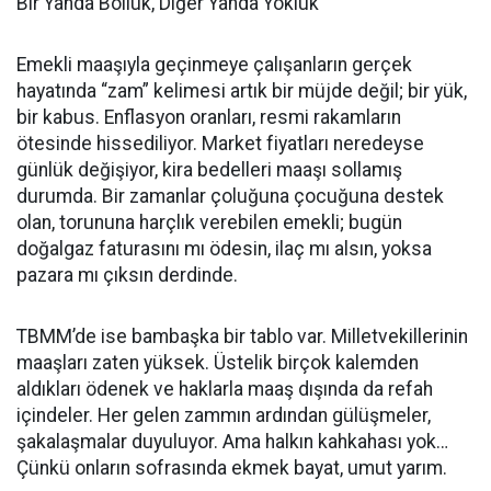
Bir Yanda Bolluk, Diğer Yanda Yokluk
Emekli maaşıyla geçinmeye çalışanların gerçek
hayatında “zam” kelimesi artık bir müjde değil; bir yük,
bir kabus. Enflasyon oranları, resmi rakamların
ötesinde hissediliyor. Market fiyatları neredeyse
günlük değişiyor, kira bedelleri maaşı sollamış
durumda. Bir zamanlar çoluğuna çocuğuna destek
olan, torununa harçlık verebilen emekli; bugün
doğalgaz faturasını mı ödesin, ilaç mı alsın, yoksa
pazara mı çıksın derdinde.
TBMM’de ise bambaşka bir tablo var. Milletvekillerinin
maaşları zaten yüksek. Üstelik birçok kalemden
aldıkları ödenek ve haklarla maaş dışında da refah
içindeler. Her gelen zammın ardından gülüşmeler,
şakalaşmalar duyuluyor. Ama halkın kahkahası yok…
Çünkü onların sofrasında ekmek bayat, umut yarım.