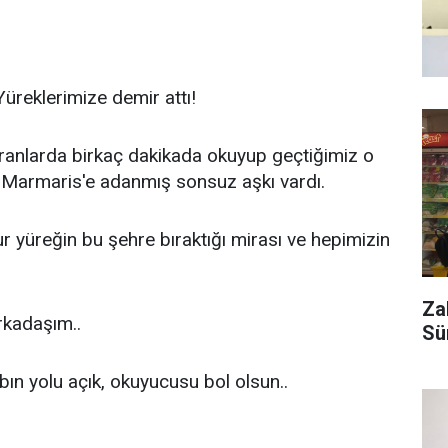
Yüreklerimize demir attı!
kranlarda birkaç dakikada okuyup geçtiğimiz o
e Marmaris'e adanmış sonsuz aşkı vardı.
sur yüreğin bu şehre bıraktığı mirası ve hepimizin
Za
arkadaşım..
Sü
bın yolu açık, okuyucusu bol olsun..