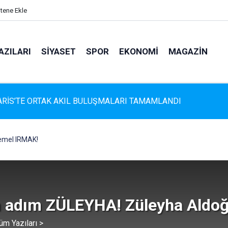
itene Ekle
AZILARI
SIYASET
SPOR
EKONOMI
MAGAZIN
s'te Çam Ağaçlarına Güvenli Dokunuş: Budama Çalışmaları Sürüy
 Temel IRMAK!
 adım ZÜLEYHA! Züleyha Aldo
üm Yazıları >