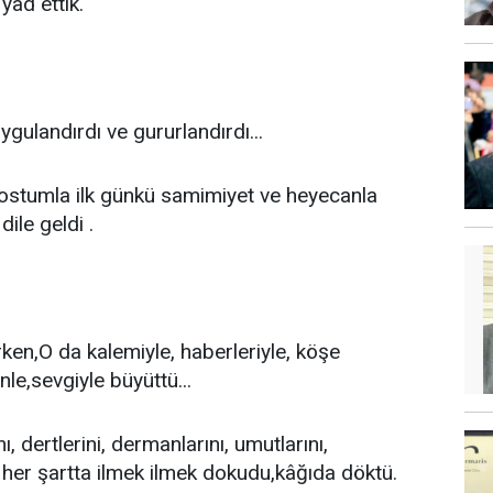
yâd ettik.
gulandırdı ve gururlandırdı...
ostumla ilk günkü samimiyet ve heyecanla
ile geldi .
en,O da kalemiyle, haberleriyle, köşe
nle,sevgiyle büyüttü...
ı, dertlerini, dermanlarını, umutlarını,
, her şartta ilmek ilmek dokudu,kâğıda döktü.