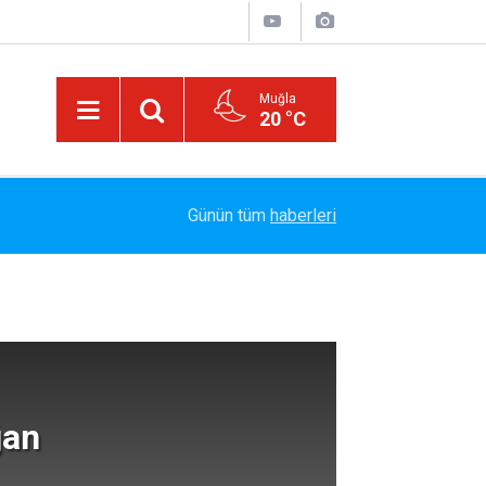
Muğla
20 °C
or
14:05
SİRAÇ İÇİN LUNAPARKTA BULUŞUYORUZ
Günün tüm
haberleri
ğan