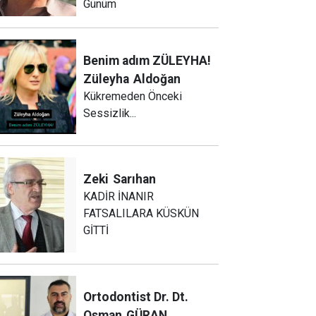
Günüm
Benim adım ZÜLEYHA!
Züleyha
Aldoğan
Kükremeden Önceki
Sessizlik...
Zeki
Sarıhan
KADİR İNANIR
FATSALILARA KÜSKÜN
GİTTİ
Ortodontist Dr. Dt.
Osman
GÜRAN