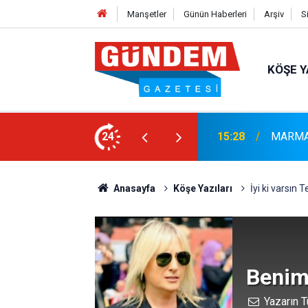
Manşetler
Günün Haberleri
Arşiv
S
KÖŞE Y
ULUŞMALARI TAMAMLANDI
24
14:44
Marmari
Anasayfa
Köşe Yazıları
İyi ki varsın
Benim
Yazarın T