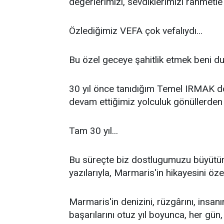
değerlerimizi, sevdiklerimizi rahmetle 
Özlediğimiz VEFA çok vefalıydı...
Bu özel geceye şahitlik etmek beni duy
30 yıl önce tanıdığım Temel IRMAK d
devam ettiğimiz yolculuk gönüllerden d
Tam 30 yıl...
Bu süreçte biz dostlugumuzu büyütürk
yazılarıyla, Marmaris'in hikayesini öze
Marmaris'in denizini, rüzgârını, insanın
başarılarını otuz yıl boyunca, her gün