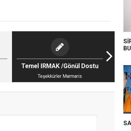
Sİ
BU
Temel IRMAK /Gönül Dostu
Teşekkürler Marmaris
SA