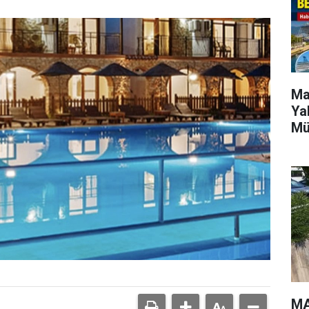
Ma
Ya
Mü
MA