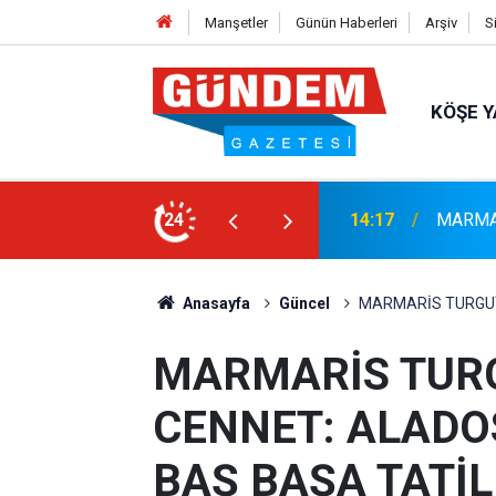
Manşetler
Günün Haberleri
Arşiv
S
KÖŞE Y
İZLİK SEFERBERLİĞİ
24
13:23
Bayram A
Anasayfa
Güncel
MARMARİS TURGUT’
MARMARİS TURG
CENNET: ALADOS
BAŞ BAŞA TATİ