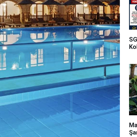
SG
Kol
Ma
Şa