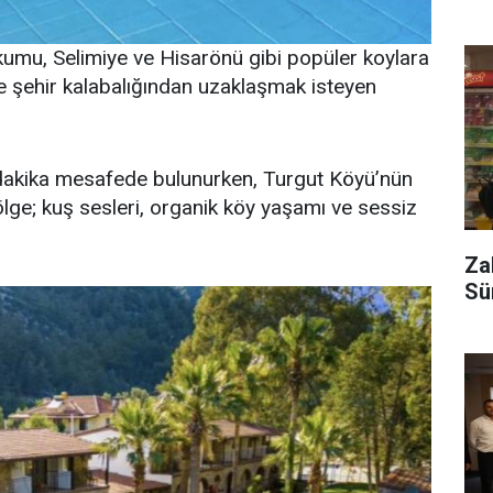
kumu, Selimiye ve Hisarönü gibi popüler koylara
ikle şehir kalabalığından uzaklaşmak isteyen
dakika mesafede bulunurken, Turgut Köyü’nün
lge; kuş sesleri, organik köy yaşamı ve sessiz
Za
Sü