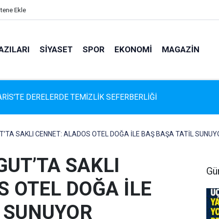
itene Ekle
AZILARI
SIYASET
SPOR
EKONOMI
MAGAZIN
rıcı: "Biz Bir Aileyiz" Anlayışıyla 12 Yılı Aşan Muhtarlık Hizmeti
TA SAKLI CENNET: ALADOS OTEL DOĞA İLE BAŞ BAŞA TATİL SUNUY
UT’TA SAKLI
Gü
 OTEL DOĞA İLE
L SUNUYOR