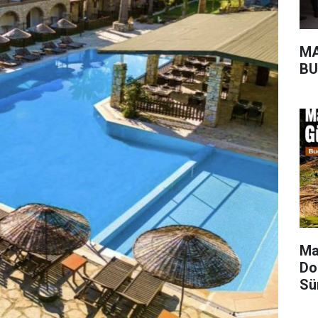
MA
BU
Ma
Do
Sü