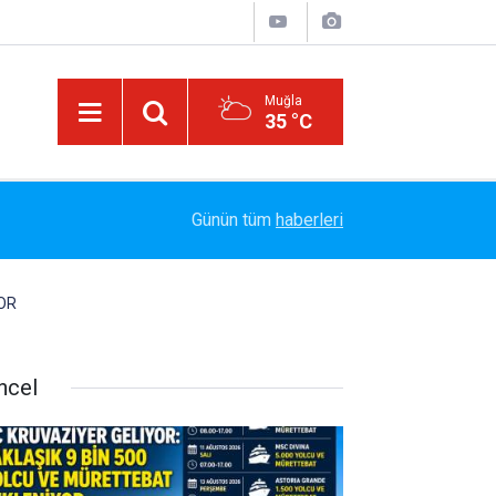
Muğla
35 °C
EGE’NİN İKİ YAKASI BU ŞARKIDA BULUŞTU: 
12:52
Günün tüm
haberleri
“SARIŞINIM”A YENİ NEFES
OR
ncel