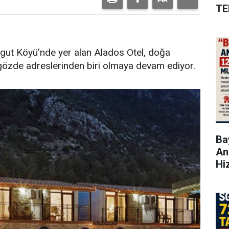
TE
rgut Köyü’nde yer alan Alados Otel, doğa
i gözde adreslerinden biri olmaya devam ediyor.
Bay
An
Hi