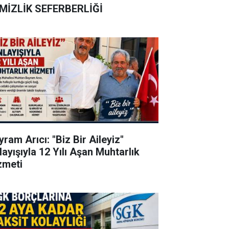
MİZLİK SEFERBERLİĞİ
ram Arıcı: "Biz Bir Aileyiz"
layışıyla 12 Yılı Aşan Muhtarlık
zmeti