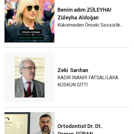
Benim adım ZÜLEYHA!
Züleyha
Aldoğan
Kükremeden Önceki Sessizlik...
Zeki
Sarıhan
KADİR İNANIR FATSALILARA
KÜSKÜN GİTTİ
Ortodontist Dr. Dt.
Osman
GÜRAN