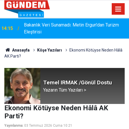
i
Bakanlık Veri Sunamadı: Metin Ergun'dan Turizm
14:15
Eleştirisi
Anasayfa
Köşe Yazıları
Ekonomi Kötüyse Neden Hâlâ
AK Parti?
Temel IRMAK /Gönül Dostu
Yazarın Tüm Yazıları >
Ekonomi Kötüyse Neden Hâlâ AK
Parti?
Yayınlanma:
03 Temmuz 2026 Cuma 10:21