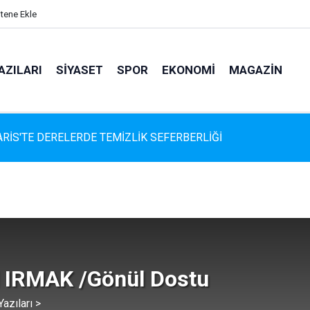
itene Ekle
AZILARI
SIYASET
SPOR
EKONOMI
MAGAZIN
rıcı: "Biz Bir Aileyiz" Anlayışıyla 12 Yılı Aşan Muhtarlık Hizmeti
 IRMAK /Gönül Dostu
azıları >