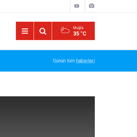
Muğla
35 °C
EGE’NİN İKİ YAKASI BU ŞARKIDA BULUŞTU: 
12:52
Günün tüm
haberleri
“SARIŞINIM”A YENİ NEFES