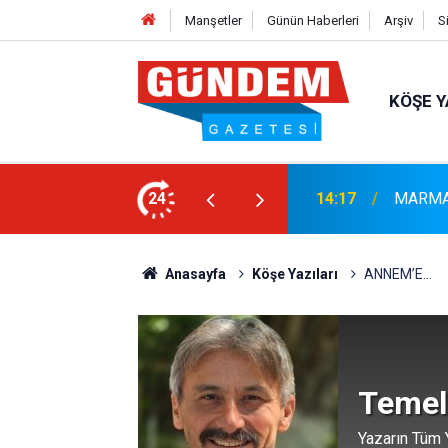
Manşetler
Günün Haberleri
Arşiv
S
KÖŞE Y
İZLİK SEFERBERLİĞİ
24
13:23
Bayram A
Anasayfa
Köşe Yazıları
ANNEM’E…
Temel
Yazarın Tüm Y