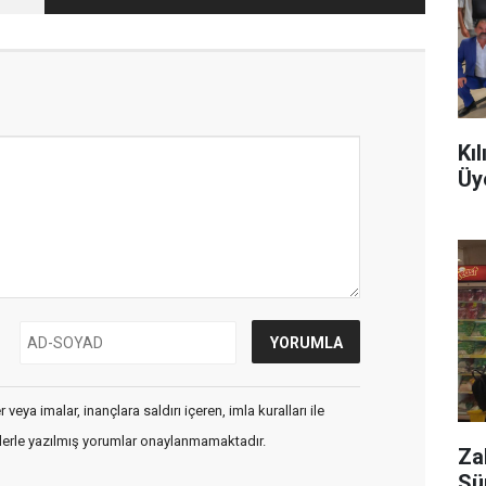
Kı
Üy
veya imalar, inançlara saldırı içeren, imla kuralları ile
flerle yazılmış yorumlar onaylanmamaktadır.
Za
Sü