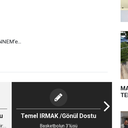
 ANNEM’e…
MA
TE
u
Temel IRMAK /Gönül Dostu
r:
Basketbolun 3’lüsü