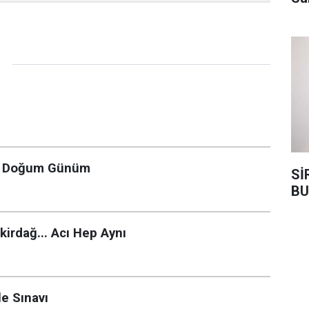
ün Doğum Günüm
Sİ
BU
irdağ... Acı Hep Aynı
e Sınavı