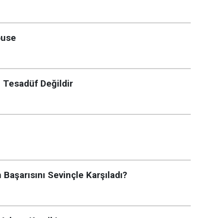
ouse
 Tesadüf Değildir
Başarısını Sevinçle Karşıladı?