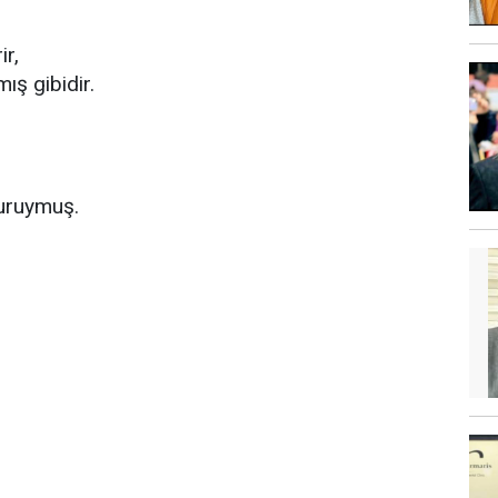
ir,
ş gibidir.
kuruymuş.