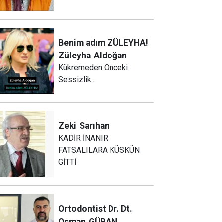
Benim adım ZÜLEYHA!
Züleyha
Aldoğan
Kükremeden Önceki
Sessizlik...
Zeki
Sarıhan
KADİR İNANIR
FATSALILARA KÜSKÜN
GİTTİ
Ortodontist Dr. Dt.
Osman
GÜRAN