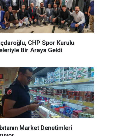
lıçdaroğlu, CHP Spor Kurulu
eleriyle Bir Araya Geldi
bıtanın Market Denetimleri
rüyor