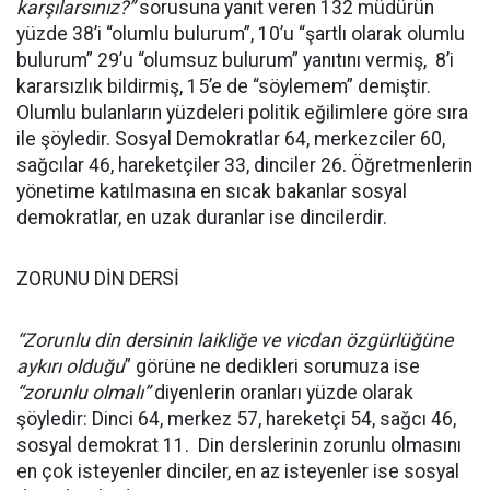
karşılarsınız?”
sorusuna yanıt veren 132 müdürün
yüzde 38’i “olumlu bulurum”, 10’u “şartlı olarak olumlu
bulurum” 29’u “olumsuz bulurum” yanıtını vermiş, 8’i
kararsızlık bildirmiş, 15’e de “söylemem” demiştir.
Olumlu bulanların yüzdeleri politik eğilimlere göre sıra
ile şöyledir. Sosyal Demokratlar 64, merkezciler 60,
sağcılar 46, hareketçiler 33, dinciler 26. Öğretmenlerin
yönetime katılmasına en sıcak bakanlar sosyal
demokratlar, en uzak duranlar ise dincilerdir.
ZORUNU DİN DERSİ
“Zorunlu din dersinin laikliğe ve vicdan özgürlüğüne
aykırı olduğu
” görüne ne dedikleri sorumuza ise
“zorunlu olmalı”
diyenlerin oranları yüzde olarak
şöyledir: Dinci 64, merkez 57, hareketçi 54, sağcı 46,
sosyal demokrat 11. Din derslerinin zorunlu olmasını
en çok isteyenler dinciler, en az isteyenler ise sosyal