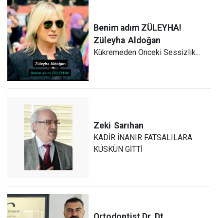
Benim adım ZÜLEYHA!
Züleyha
Aldoğan
Kükremeden Önceki Sessizlik...
Zeki
Sarıhan
KADİR İNANIR FATSALILARA
KÜSKÜN GİTTİ
Ortodontist Dr. Dt.