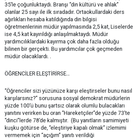
35’le çoğunluktaydı. Branşı “din kültürü ve ahlak”
olanlar 25 sayı ile ilk sıradadır. Ortaokullardaki ders
ağırlıkları hesaba katıldığında din bilgisi
öğretmenlerinin müdür yapılmasında 2,5 kat, Liselerde
ise 4,5 kat kayırıldığı anlaşılmaktaydı. Müdür
yardımcılıklardaki kayırma çok daha fazla olduğu
bilinen bir gerçekti. Bu yardımcılar çok geçmeden
müdür olacaklardı. .
ÖĞRENCİLER ELEŞTİRİRSE…
“Öğrenciler sizi yüzünüze karşı eleştirseler bunu nasıl
karşılarsınız?” sorusuna sosyal demokrat müdürlerin
yüzde 100’ü bunu şartsız olarak olumlu bulacakları
yanıtını verirken bu oran “Hareketçiler”de yüzde 73’te
“dinci”lerde 78’de kalmıştır. (Bu yanıtların samimiyeti
kuşku götürse de, “eleştiriye kapalı olmak” izlemimi
vermemek için “açığım” yanıtı verildiği