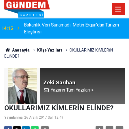
i
Bakanlık Veri Sunamadı: Metin Ergun'dan Turizm
14:15
Eleştirisi
Anasayfa
Köşe Yazıları
OKULLARIMIZ KİMLERİN
ELİNDE?
Zeki Sarıhan
Yazarın Tüm Yazıları >
OKULLARIMIZ KİMLERİN ELİNDE?
Yayınlanma:
26 Aralık 2017 Salı 12:49