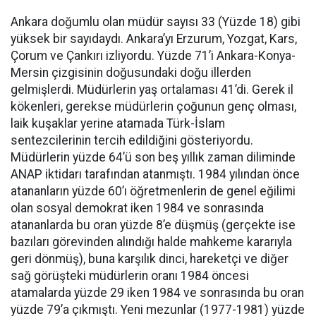
Ankara doğumlu olan müdür sayısı 33 (Yüzde 18) gibi
yüksek bir sayıdaydı. Ankara’yı Erzurum, Yozgat, Kars,
Çorum ve Çankırı izliyordu. Yüzde 71’i Ankara-Konya-
Mersin çizgisinin doğusundaki doğu illerden
gelmişlerdi. Müdürlerin yaş ortalaması 41’di. Gerek il
kökenleri, gerekse müdürlerin çoğunun genç olması,
laik kuşaklar yerine atamada Türk-İslam
sentezcilerinin tercih edildiğini gösteriyordu.
Müdürlerin yüzde 64’ü son beş yıllık zaman diliminde
ANAP iktidarı tarafından atanmıştı. 1984 yılından önce
atananların yüzde 60’ı öğretmenlerin de genel eğilimi
olan sosyal demokrat iken 1984 ve sonrasında
atananlarda bu oran yüzde 8’e düşmüş (gerçekte ise
bazıları görevinden alındığı halde mahkeme kararıyla
geri dönmüş), buna karşılık dinci, hareketçi ve diğer
sağ görüşteki müdürlerin oranı 1984 öncesi
atamalarda yüzde 29 iken 1984 ve sonrasında bu oran
yüzde 79’a çıkmıştı. Yeni mezunlar (1977-1981) yüzde