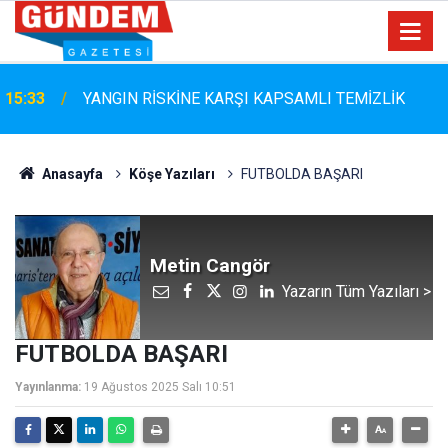
15:33
YANGIN RİSKİNE KARŞI KAPSAMLI TEMİZLİK
Anasayfa
Köşe Yazıları
FUTBOLDA BAŞARI
Metin Cangör
Yazarın Tüm Yazıları >
FUTBOLDA BAŞARI
Yayınlanma:
19 Ağustos 2025 Salı 10:51