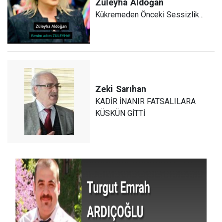
Züleyha
Aldoğan
Kükremeden Önceki Sessizlik...
Zeki
Sarıhan
KADİR İNANIR FATSALILARA
KÜSKÜN GİTTİ