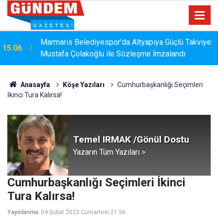
Marmaris Belediyespor'da Altyapıya Güçlü Takviye:
15:06
Mustafa Çolakoğlu ile Sözleşme İmzalandı
Anasayfa
Köşe Yazıları
Cumhurbaşkanlığı Seçimleri
İkinci Tura Kalırsa!
Temel IRMAK /Gönül Dostu
Yazarın Tüm Yazıları >
Cumhurbaşkanlığı Seçimleri İkinci
Tura Kalırsa!
Yayınlanma:
04 Şubat 2023 Cumartesi 21:56