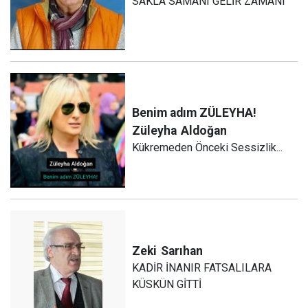
SAKLA SAMANI GELİR ZAMANI
Benim adım ZÜLEYHA!
Züleyha
Aldoğan
Kükremeden Önceki Sessizlik...
Zeki
Sarıhan
KADİR İNANIR FATSALILARA
KÜSKÜN GİTTİ