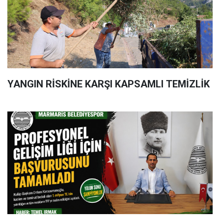
YANGIN RİSKİNE KARŞI KAPSAMLI TEMİZLİK