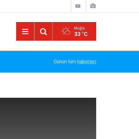
Muğla
33 °C
Marmaris Belediyespor'da Altyapıya Güçlü Takvi
15:06
Günün tüm
haberleri
Sözleşme İmzalandı