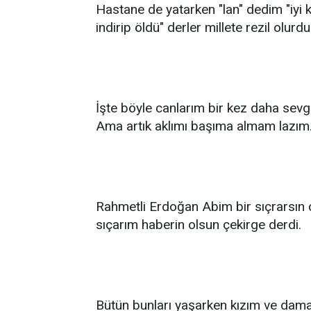
Hastane de yatarken "lan" dedim "iyi 
indirip öldü" derler millete rezil olurdu
İşte böyle canlarım bir kez daha sevgin
Ama artık aklımı başıma almam lazım
Rahmetli Erdoğan Abim bir sıçrarsın c
sıçarım haberin olsun çekirge derdi.
Bütün bunları yaşarken kızım ve dama