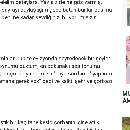
Gelelim detaylara. Yav siz de ne göz varmış,
 sayfayı paylaştığım gece bütün bunlar başıma
beni ne kadar sevdiğinizi biliyorum sizin
la oturup televizyonda seyredecek bir şeyler
 Boynumu büktüm, en dokunaklı ses tonumu
, bir çorba yapar mısın" diye sordum. " yaparım
lamana gerek yok" dedi ve kalktı şehriye çorbası
MÜ
AM
tık bir kaç tane kesip çorbanın içine attık.
 Hem tuzlu, hem zehir gibi acı. Ben bir tas