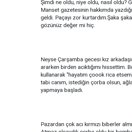
Şimdi ne oldu, niye oldu, nasıl oldu? 
Manset gazetesinin hakkımda yazdığı
geldi. Paçayı zor kurtardım.Şaka şaka 
gözünüz değer mi hiç.
Neyse Çarşamba gecesi kız arkadaşım
ararken birden acıktığımı hissettim.
kullanarak "hayatım çoook rica etsem
tabi canım, istediğin çorba olsun, ağ
yapmaya başladı.
Pazardan çok acı kırmızı biberler almış
Atmaz olsaydık çorba oldu bir bomba.