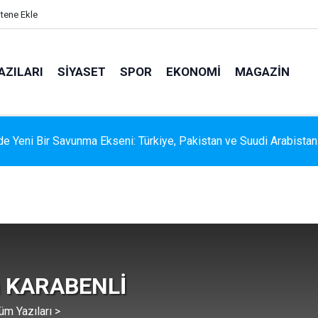
itene Ekle
AZILARI
SIYASET
SPOR
EKONOMI
MAGAZIN
e Yeni Bir Savunma Ekseni: Türkiye, Pakistan ve Suudi Arabistan
 RİSKİNE KARŞI KAPSAMLI TEMİZLİK
 KARABENLİ
üm Yazıları >