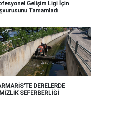
ofesyonel Gelişim Ligi İçin
şvurusunu Tamamladı
RMARİS'TE DERELERDE
MİZLİK SEFERBERLİĞİ