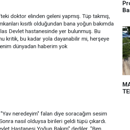
Pr
Ba
teki doktor elinden geleni yapmış. Tüp takmış,
kanları kısıtlı olduğundan bana yoğun bakımda
las Devlet hastanesinde yer bulunmuş. Bu
 kritik, bu kadar yola dayanabilir mi, herşeye
s, benim dünyadan haberim yok
MA
TE
 "Yav neredeyim" falan diye soracağım sesim
Sonra nasıl olduysa birileri geldi tüpü çıkardı.
evlet Hastanesi Yoğun Bakım" dediler. "Ben