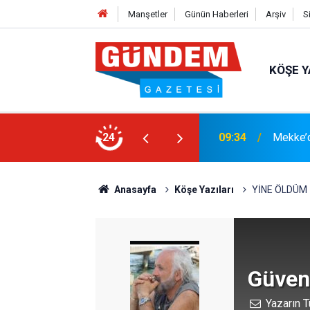
Manşetler
Günün Haberleri
Arşiv
S
KÖŞE Y
09:34
Mekke’d
24
15:33
YANGIN
Anasayfa
Köşe Yazıları
YİNE ÖLDÜM
Güven
Yazarın T