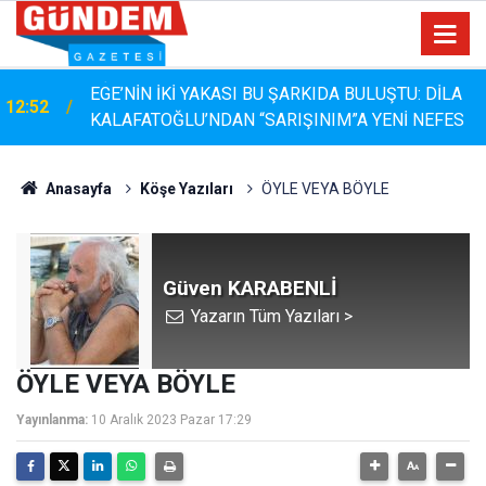
EGE’NİN İKİ YAKASI BU ŞARKIDA BULUŞTU: DİLA
12:52
KALAFATOĞLU’NDAN “SARIŞINIM”A YENİ NEFES
Anasayfa
Köşe Yazıları
ÖYLE VEYA BÖYLE
Güven KARABENLİ
Yazarın Tüm Yazıları >
ÖYLE VEYA BÖYLE
Yayınlanma:
10 Aralık 2023 Pazar 17:29