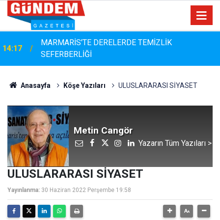
MARMARİS'TE DERELERDE TEMİZLİK
14:17
SEFERBERLİĞİ
Anasayfa
Köşe Yazıları
ULUSLARARASI SİYASET
Metin Cangör
Yazarın Tüm Yazıları >
ULUSLARARASI SİYASET
Yayınlanma:
30 Haziran 2022 Perşembe 19:58