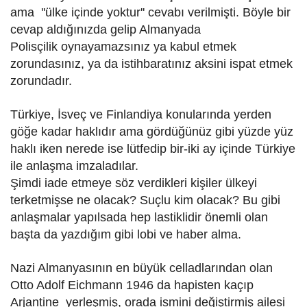
ama
''ülke içinde yoktur'' cevabı verilmişti. Böyle bir
cevap aldığınızda gelip Almanyada
Polisçilik
oynayamazsınız ya kabul etmek
zorundasınız, ya da istihbaratınız aksini ispat etmek
zorundadır.
Türkiye, İsveç ve Finlandiya konularında yerden
göğe kadar haklıdır ama gördüğünüz gibi yüzde yüz
haklı
iken nerede ise lütfedip bir-iki ay içinde Türkiye
ile anlaşma imzaladılar.
Şimdi iade etmeye söz verdikleri kişiler ülkeyi
terketmişse ne olacak? Suçlu kim olacak?
Bu gibi
anlaşmalar yapılsada hep lastiklidir önemli olan
başta da yazdığım gibi lobi ve haber alma.
Nazi Almanyasının en büyük celladlarından olan
Otto Adolf Eichmann 1946 da hapisten kaçıp
Arjantine
yerleşmiş, orada ismini değiştirmiş ailesi