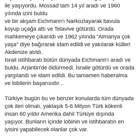
ile yaşıyordu. Mossad tam 14 yıl aradı ve 1960
yılında izini buldu
ve bir akşam
Eichmann'ı Narkozlayarak
bavula
koyup uçağa attı ve
Telavive götürdü. Orada
mahkemeye
çıkarıldı ve 1962 yılında
''Almanya çok
yaşa'' diye bağırarak idam
edildi
ve yakılarak külleri
Akdenize atıldı.
İsrail istihbaratı
bütün dünyada
Eichmann'ı aradı ve
buldu. Arjantin'de
öldürmedi,
İsraile götürdü ve orada
yargılandı ve idam edildi. Bu tamamen haberalma
ve lobilerin başarısıdır...
Türkiye bugün bu ve benzer konularda tüm dünyada
çok ileri olmalı, yaklaşık 5-6 Milyon Türk kökenli
insan
60 yıldır Amerika dahil Türkiye dışında
yaşıyor. Bunların içinde lobinin ve istihbaratın en
iyisini yapabilecek
olanlar çok var.