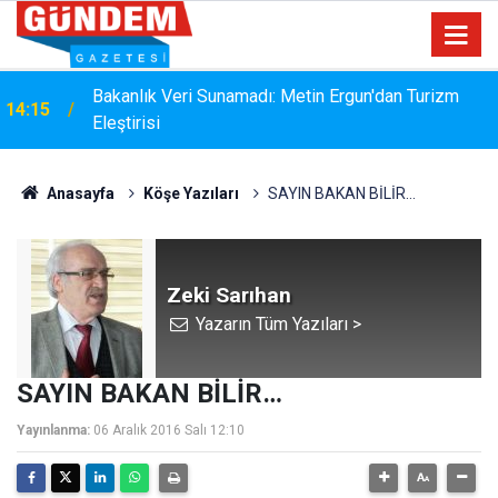
i
Bakanlık Veri Sunamadı: Metin Ergun'dan Turizm
14:15
Eleştirisi
Anasayfa
Köşe Yazıları
SAYIN BAKAN BİLİR…
Zeki Sarıhan
Yazarın Tüm Yazıları >
SAYIN BAKAN BİLİR…
Yayınlanma:
06 Aralık 2016 Salı 12:10