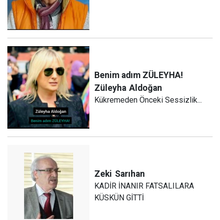
Benim adım ZÜLEYHA!
Züleyha
Aldoğan
Kükremeden Önceki Sessizlik...
Zeki
Sarıhan
KADİR İNANIR FATSALILARA
KÜSKÜN GİTTİ