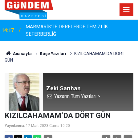
MARMARİS'TE DERELERDE TEMİZLİK
14:17
SEFERBERLİĞİ
Anasayfa
Köşe Yazıları
KIZILCAHAMAM’DA DÖRT
GÜN
Zeki Sarıhan
Yazarın Tüm Yazıları >
KIZILCAHAMAM’DA DÖRT GÜN
Yayınlanma:
17 Mart 2023 Cuma 10:20