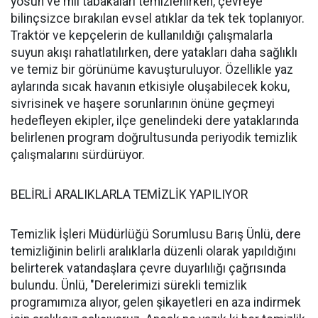
yosun ve mil tabakaları temizlenirken, çevreye
bilinçsizce bırakılan evsel atıklar da tek tek toplanıyor.
Traktör ve kepçelerin de kullanıldığı çalışmalarla
suyun akışı rahatlatılırken, dere yatakları daha sağlıklı
ve temiz bir görünüme kavuşturuluyor. Özellikle yaz
aylarında sıcak havanın etkisiyle oluşabilecek koku,
sivrisinek ve haşere sorunlarının önüne geçmeyi
hedefleyen ekipler, ilçe genelindeki dere yataklarında
belirlenen program doğrultusunda periyodik temizlik
çalışmalarını sürdürüyor.
BELİRLİ ARALIKLARLA TEMİZLİK YAPILIYOR
Temizlik İşleri Müdürlüğü Sorumlusu Barış Ünlü, dere
temizliğinin belirli aralıklarla düzenli olarak yapıldığını
belirterek vatandaşlara çevre duyarlılığı çağrısında
bulundu. Ünlü, "Derelerimizi sürekli temizlik
programımıza alıyor, gelen şikayetleri en aza indirmek