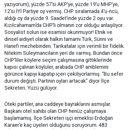
yazıyorum), yüzde 57’si AKP’ye, yüzde 19’u MHP’ye,
12’si İYİ Partiye oy vermiş. CHP sıralamada 4’ü-ncü,
aldığı oy da yüzde 9. Saadet’inde yüzde 2 oyu var.
Kızılcahamam’da CHP’li olmanın zor olduğu anlaşılıyor.
Sosyalist solun ise esamisi okunmuyor! Etnik ve
dinsel aidiyet olarak halkın tamamı Türk, Sünni ve
Hanefi mezhebinden. Tarikatalar için verimli bir fidelik.
Nitekim Süleymancıların yeri de varmış. Bundan önce
CHP’liler köylere seçim çalışmasına gittiklerinde
kapısı çalınan köylüler, arabada CHP amblemini
görünce kapıyı kapatıp içeri çekiliyorlarmış. “Bu sefer
durum değişti. Partinin oyları artacak” diyor İlçe
Sekreteri. Yüzü gülüyor.
Öteki partiler, ana caddeye bayraklarını asmışlar.
Başkanı otel sahibi olan CHP henüz çalışmaya
başlamamış. İlçe Sekreteri işçi emeklisi Erdoğan
Karaer’e kaç üyeleri olduğunu soruyorum. 483