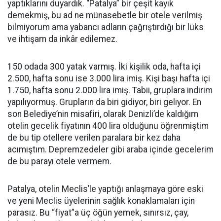
yaptıklarını duyardık. “Patalya” bir çeşit kayık
demekmiş, bu ad ne münasebetle bir otele verilmiş
bilmiyorum ama yabancı adların çağrıştırdığı bir lüks
ve ihtişam da inkâr edilemez.
150 odada 300 yatak varmış. İki kişilik oda, hafta içi
2.500, hafta sonu ise 3.000 lira imiş. Kişi başı hafta içi
1.750, hafta sonu 2.000 lira imiş. Tabii, gruplara indirim
yapılıyormuş. Grupların da biri gidiyor, biri geliyor. En
son Belediye’nin misafiri, olarak Denizli’de kaldığım
otelin gecelik fiyatının 400 lira olduğunu öğrenmiştim
de bu tip otellere verilen paralara bir kez daha
acımıştım. Depremzedeler gibi araba içinde gecelerim
de bu parayı otele vermem.
Patalya, otelin Meclis’le yaptığı anlaşmaya göre eski
ve yeni Meclis üyelerinin sağlık konaklamaları için
parasız. Bu “fiyat”a üç öğün yemek, sınırsız, çay,