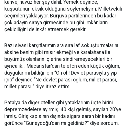
kahve, havuz her şey dahil. Yemek deyince,
kuşsütünün eksik olduğunu söylemeliyim. Milletvekili
seçimleri yaklaşıyor. Burjuva partilerinden bu kadar
çok adayın sıraya girmesinde bu gibi imkânların
çekiciliğini de inkâr etmemek gerekir.
Bazı siyasi karşıtlarımın ara sıra laf sokuşturmalarını
aksine benim gibi mısır ekmeği ve karalahana ile
büyümüş olanların içlerine sindiremeyecekleri bir
ayrıcalık… Macaristan’dan telefon eden küçük oğlum,
duygularımı bildiği için “Oh oh! Devlet parasıyla yiyip
içip” deyince “Ne devlet parası oğlum, millet parası,
millet parası!” diye itiraz ettim.
Patalya da diğer oteller gibi yataklarının üçte birini
depremzedelere ayırmış. 40 kişi gelmiş, sayıları 20’ye
inmiş. Giriş kapısının dışında sigara saran bir kadını
görünce “Güneydoğu’dan mı geldiniz?” diye sordum.