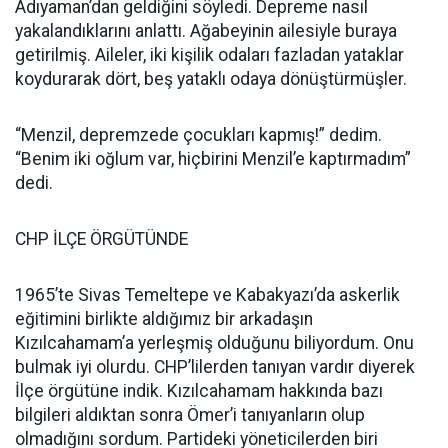
Adıyaman’dan geldiğini söyledi. Depreme nasıl
yakalandıklarını anlattı. Ağabeyinin ailesiyle buraya
getirilmiş. Aileler, iki kişilik odaları fazladan yataklar
koydurarak dört, beş yataklı odaya dönüştürmüşler.
“Menzil, depremzede çocukları kapmış!” dedim.
“Benim iki oğlum var, hiçbirini Menzil’e kaptırmadım”
dedi.
CHP İLÇE ÖRGÜTÜNDE
1965’te Sivas Temeltepe ve Kabakyazı’da askerlik
eğitimini birlikte aldığımız bir arkadaşın
Kızılcahamam’a yerleşmiş olduğunu biliyordum. Onu
bulmak iyi olurdu. CHP’lilerden tanıyan vardır diyerek
İlçe örgütüne indik. Kızılcahamam hakkında bazı
bilgileri aldıktan sonra Ömer’i tanıyanların olup
olmadığını sordum. Partideki yöneticilerden biri