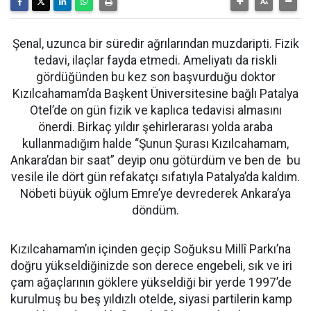
Şenal, uzunca bir süredir ağrılarından muzdaripti. Fizik
tedavi, ilaçlar fayda etmedi. Ameliyatı da riskli
gördüğünden bu kez son başvurduğu doktor
Kızılcahamam’da Başkent Üniversitesine bağlı Patalya
Otel’de on gün fizik ve kaplıca tedavisi almasını
önerdi. Birkaç yıldır şehirlerarası yolda araba
kullanmadığım halde “Şunun Şurası Kızılcahamam,
Ankara’dan bir saat” deyip onu götürdüm ve ben de bu
vesile ile dört gün refakatçı sıfatıyla Patalya’da kaldım.
Nöbeti büyük oğlum Emre’ye devrederek Ankara’ya
döndüm.
Kızılcahamam’ın içinden geçip Soğuksu Millî Parkı’na
doğru yükseldiğinizde son derece engebeli, sık ve iri
çam ağaçlarının göklere yükseldiği bir yerde 1997’de
kurulmuş bu beş yıldızlı otelde, siyasi partilerin kamp