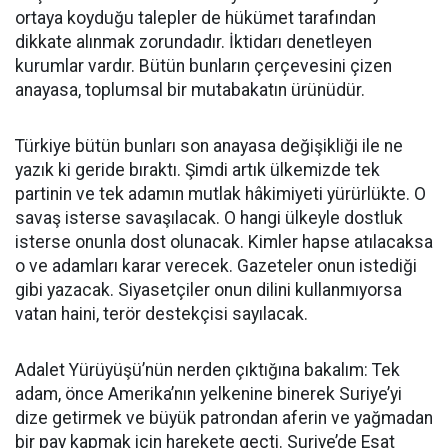
ortaya koyduğu talepler de hükümet tarafından
dikkate alınmak zorundadır. İktidarı denetleyen
kurumlar vardır. Bütün bunların çerçevesini çizen
anayasa, toplumsal bir mutabakatın ürünüdür.
Türkiye bütün bunları son anayasa değişikliği ile ne
yazık ki geride bıraktı. Şimdi artık ülkemizde tek
partinin ve tek adamın mutlak hâkimiyeti yürürlükte. O
savaş isterse savaşılacak. O hangi ülkeyle dostluk
isterse onunla dost olunacak. Kimler hapse atılacaksa
o ve adamları karar verecek. Gazeteler onun istediği
gibi yazacak. Siyasetçiler onun dilini kullanmıyorsa
vatan haini, terör destekçisi sayılacak.
Adalet Yürüyüşü’nün nerden çıktığına bakalım: Tek
adam, önce Amerika’nın yelkenine binerek Suriye’yi
dize getirmek ve büyük patrondan aferin ve yağmadan
bir pay kapmak için harekete geçti. Suriye’de Esat