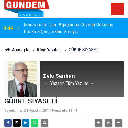
Marmaris'te Çam Ağaçlarına Güvenli Dokunuş:
14:44
Budama Çalışmaları Sürüyor
Anasayfa
Köşe Yazıları
GÜBRE SİYASETİ
Zeki Sarıhan
Yazarın Tüm Yazıları >
GÜBRE SİYASETİ
Yayınlanma:
24 Ağustos 2017 Perşembe 11:41