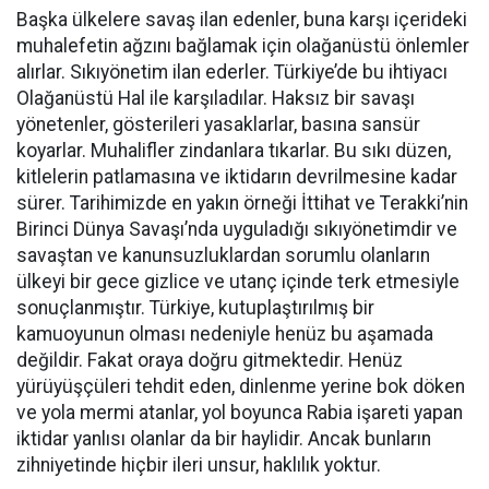
Başka ülkelere savaş ilan edenler, buna karşı içerideki
muhalefetin ağzını bağlamak için olağanüstü önlemler
alırlar. Sıkıyönetim ilan ederler. Türkiye’de bu ihtiyacı
Olağanüstü Hal ile karşıladılar. Haksız bir savaşı
yönetenler, gösterileri yasaklarlar, basına sansür
koyarlar. Muhalifler zindanlara tıkarlar. Bu sıkı düzen,
kitlelerin patlamasına ve iktidarın devrilmesine kadar
sürer. Tarihimizde en yakın örneği İttihat ve Terakki’nin
Birinci Dünya Savaşı’nda uyguladığı sıkıyönetimdir ve
savaştan ve kanunsuzluklardan sorumlu olanların
ülkeyi bir gece gizlice ve utanç içinde terk etmesiyle
sonuçlanmıştır. Türkiye, kutuplaştırılmış bir
kamuoyunun olması nedeniyle henüz bu aşamada
değildir. Fakat oraya doğru gitmektedir. Henüz
yürüyüşçüleri tehdit eden, dinlenme yerine bok döken
ve yola mermi atanlar, yol boyunca Rabia işareti yapan
iktidar yanlısı olanlar da bir haylidir. Ancak bunların
zihniyetinde hiçbir ileri unsur, haklılık yoktur.