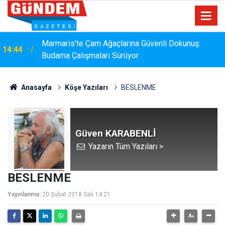
Marmaris'te Çam Ağaçlarına Güvenli Dokunuş:
14:44
Budama Çalışmaları Sürüyor
Anasayfa
Köşe Yazıları
BESLENME
Güven KARABENLİ
Yazarın Tüm Yazıları >
BESLENME
Yayınlanma:
20 Şubat 2018 Salı 14:21