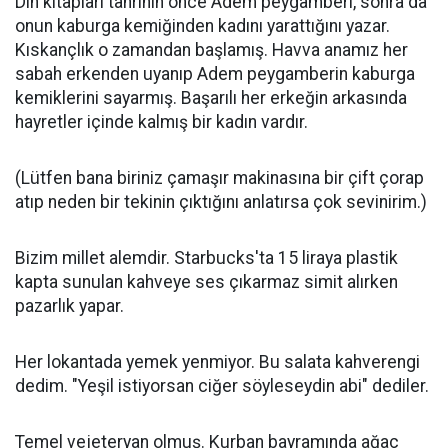
Din kitapları tanrının önce Adem peygamberi, sonra da
onun kaburga kemiğinden kadını yarattığını yazar.
Kıskançlık o zamandan başlamış. Havva anamız her
sabah erkenden uyanıp Adem peygamberin kaburga
kemiklerini sayarmış. Başarılı her erkeğin arkasında
hayretler içinde kalmış bir kadın vardır.
(Lütfen bana biriniz çamaşır makinasına bir çift çorap
atıp neden bir tekinin çıktığını anlatırsa çok sevinirim.)
Bizim millet alemdir. Starbucks'ta 15 liraya plastik
kapta sunulan kahveye ses çıkarmaz simit alırken
pazarlık yapar.
Her lokantada yemek yenmiyor. Bu salata kahverengi
dedim. "Yeşil istiyorsan ciğer söyleseydin abi" dediler.
Temel vejeteryan olmuş. Kurban bayramında ağaç