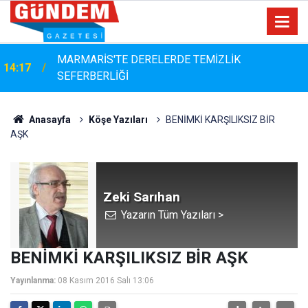
MARMARİS'TE DERELERDE TEMİZLİK
14:17
SEFERBERLİĞİ
Anasayfa
Köşe Yazıları
BENİMKİ KARŞILIKSIZ BİR
AŞK
Zeki Sarıhan
Yazarın Tüm Yazıları >
BENİMKİ KARŞILIKSIZ BİR AŞK
Yayınlanma:
08 Kasım 2016 Salı 13:06