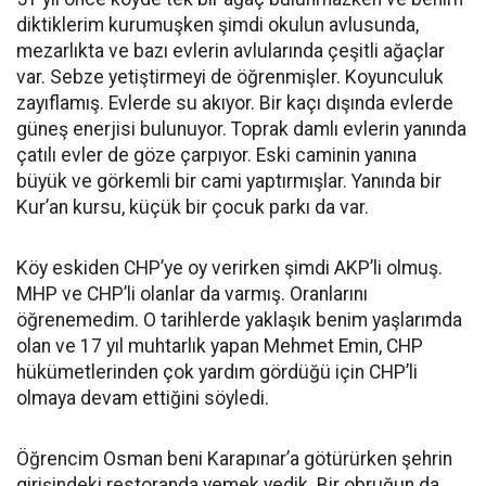
diktiklerim kurumuşken şimdi okulun avlusunda,
mezarlıkta ve bazı evlerin avlularında çeşitli ağaçlar
var. Sebze yetiştirmeyi de öğrenmişler. Koyunculuk
zayıflamış. Evlerde su akıyor. Bir kaçı dışında evlerde
güneş enerjisi bulunuyor. Toprak damlı evlerin yanında
çatılı evler de göze çarpıyor. Eski caminin yanına
büyük ve görkemli bir cami yaptırmışlar. Yanında bir
Kur’an kursu, küçük bir çocuk parkı da var.
Köy eskiden CHP’ye oy verirken şimdi AKP’li olmuş.
MHP ve CHP’li olanlar da varmış. Oranlarını
öğrenemedim. O tarihlerde yaklaşık benim yaşlarımda
olan ve 17 yıl muhtarlık yapan Mehmet Emin, CHP
hükümetlerinden çok yardım gördüğü için CHP’li
olmaya devam ettiğini söyledi.
Öğrencim Osman beni Karapınar’a götürürken şehrin
girişindeki restoranda yemek yedik. Bir obruğun da