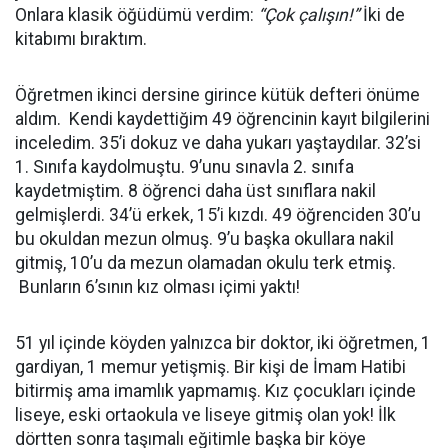
Onlara klasik öğüdümü verdim:
“Çok çalışın!”
İki de
kitabımı bıraktım.
Öğretmen ikinci dersine girince kütük defteri önüme
aldım. Kendi kaydettiğim 49 öğrencinin kayıt bilgilerini
inceledim. 35’i dokuz ve daha yukarı yaştaydılar. 32’si
1. Sınıfa kaydolmuştu. 9’unu sınavla 2. sınıfa
kaydetmiştim. 8 öğrenci daha üst sınıflara nakil
gelmişlerdi. 34’ü erkek, 15’i kızdı. 49 öğrenciden 30’u
bu okuldan mezun olmuş. 9’u başka okullara nakil
gitmiş, 10’u da mezun olamadan okulu terk etmiş.
Bunların 6’sının kız olması içimi yaktı!
51 yıl içinde köyden yalnızca bir doktor, iki öğretmen, 1
gardiyan, 1 memur yetişmiş. Bir kişi de İmam Hatibi
bitirmiş ama imamlık yapmamış. Kız çocukları içinde
liseye, eski ortaokula ve liseye gitmiş olan yok! İlk
dörtten sonra taşımalı eğitimle başka bir köye