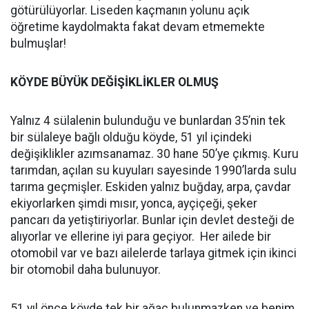
götürülüyorlar. Liseden kaçmanın yolunu açık
öğretime kaydolmakta fakat devam etmemekte
bulmuşlar!
KÖYDE BÜYÜK DEĞİŞİKLİKLER OLMUŞ
Yalnız 4 sülalenin bulunduğu ve bunlardan 35’nin tek
bir sülaleye bağlı olduğu köyde, 51 yıl içindeki
değişiklikler azımsanamaz. 30 hane 50’ye çıkmış. Kuru
tarımdan, açılan su kuyuları sayesinde 1990’larda sulu
tarıma geçmişler. Eskiden yalnız buğday, arpa, çavdar
ekiyorlarken şimdi mısır, yonca, ayçiçeği, şeker
pancarı da yetiştiriyorlar. Bunlar için devlet desteği de
alıyorlar ve ellerine iyi para geçiyor. Her ailede bir
otomobil var ve bazı ailelerde tarlaya gitmek için ikinci
bir otomobil daha bulunuyor.
51 yıl önce köyde tek bir ağaç bulunmazken ve benim