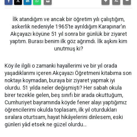
İlk atandığım ve ancak bir öğretim yılı çalıştığım,
askerlik nedeniyle 1965’te ayrıldığım Karapınar’ın
Akçayazı köyüne 51 yıl sonra bir günlük bir ziyaret
yaptım. Burası benim ilk göz ağrımdı. İlk aşkını kim
unutmuş ki?
Köy ile ilgili o zamanki hayallerimi ve bir yıl orada
yaşadıklarımı içeren Akçayazı Öğretmeni kitabıma son
noktayı koymadan, buraya bir ziyaret yapmak iyi
olurdu. 51 yılda neler değişmişti? Her sabah okula
birer tezekle gelen, beş sınıfı bir arada okuttuğum,
Cumhuriyet bayramında köyde fener alayı yaptığımız
öğrencilerimi okulda toplasam, ilk yıl oturdukları
sıralara oturtsam, hayat hikâyelerini dinlesem, eski
günleri yâd etsek ne güzel olurdu…