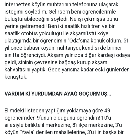
İnternetten köyün muhtarının telefonuna ulaşarak
isteğimi söyledim. Gelirsem beni öğrencilerimle
buluşturabileceğini söyledi. Ne işi çıkmışsa bunu
yerine getiremedi! Ben iki saatlik hızlı tren ve bir
saatlik otobüs yolculuğu ile akşamüstü köye
ulaştığımda bir öğrencimin “Oda”sına konuk oldum. 51
yıl önce babası köyün muhtarıydı, kendisi de birinci
sınıfta öğrenciydi. Akşam yalnızca diğer kardeşi odaya
geldi, sininin çevresine bağdaş kurup akşam
kahvaltısını yaptık. Gece yarısına kadar eski günlerden
konuştuk.
VARDIM Kİ YURDUMDAN AYAĞ GÖÇÜRMÜŞ…
Elimdeki listeden yaptığım yoklamaya göre 49
öğrencimden 9’unun öldüğünü öğrendim! 10’u
ailesiyle birlikte il merkezine, 8’i ilçe merkezine, 3’ü
köyün “Yayla” denilen mahallelerine, 3’ü ilin başka bir