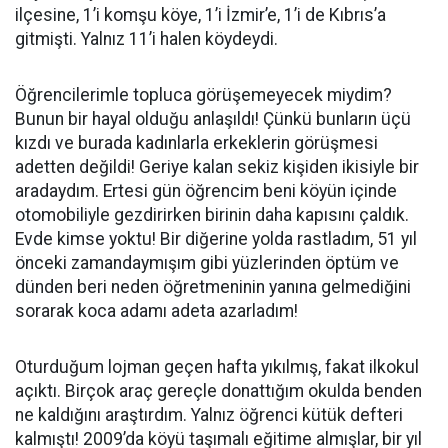
ilçesine, 1’i komşu köye, 1’i İzmir’e, 1’i de Kıbrıs’a
gitmişti. Yalnız 11’i halen köydeydi.
Öğrencilerimle topluca görüşemeyecek miydim?
Bunun bir hayal olduğu anlaşıldı! Çünkü bunların üçü
kızdı ve burada kadınlarla erkeklerin görüşmesi
adetten değildi! Geriye kalan sekiz kişiden ikisiyle bir
aradaydım. Ertesi gün öğrencim beni köyün içinde
otomobiliyle gezdirirken birinin daha kapısını çaldık.
Evde kimse yoktu! Bir diğerine yolda rastladım, 51 yıl
önceki zamandaymışım gibi yüzlerinden öptüm ve
dünden beri neden öğretmeninin yanına gelmediğini
sorarak koca adamı adeta azarladım!
Oturduğum lojman geçen hafta yıkılmış, fakat ilkokul
açıktı. Birçok araç gereçle donattığım okulda benden
ne kaldığını araştırdım. Yalnız öğrenci kütük defteri
kalmıştı! 2009’da köyü taşımalı eğitime almışlar, bir yıl