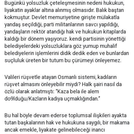
Bugünkü yolsuzluk çeteleşmesinin nedeni hukukun,
liyakatin ayaklar altına alınmış olmasıdır. Balık baştan
kokmuştur. Devlet memuriyetine girişte mülakatla
yandaş seçildiği, parti militanlarının savcı yapıldığı,
yandaşların rektör atandığı hak ve hukukun kitaplarda
kaldığı bir dönem yaşıyoruz. kendi partisinin yönettiği
belediyelerdeki yolsuzluklara göz yumup muhalif
belediyelerin işlemlerini didik dedik eden ve bunlardan
suçluluk üreten bir tutum bu çürümeyi önleyemez.
Valileri rüşvetle atayan Osmanlı sistemi, kadıların
rüşvet almasını önleyebilir miydi? Halk şairi nasıl da
özlü olarak anlatmıştı: “Kaza bela ile alem
do9lduğu/Kazların kadıya uçmaklığından.”
Bu hal böyle devam ederse toplumsal ilişkileri ayakta
tutan başkalarının hak ve hukukuna saygılı, bir makama
ancak emekle, liyakate gelinebileceği inancı