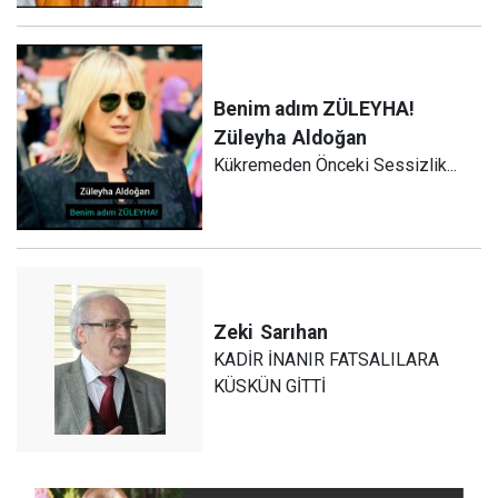
Benim adım ZÜLEYHA!
Züleyha
Aldoğan
Kükremeden Önceki Sessizlik...
Zeki
Sarıhan
KADİR İNANIR FATSALILARA
KÜSKÜN GİTTİ