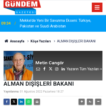
Mekke’de Yeni Bir Savunma Ekseni: Türkiye,
09:34
Pakistan ve Suudi Arabistan
Anasayfa
Köşe Yazıları
ALMAN DIŞİŞLERİ BAKANI
Metin Cangör
Yazarın Tüm Yazıları >
ALMAN DIŞİŞLERİ BAKANI
Yayınlanma:
01 Ağustos 2022 Pazartesi 18:27