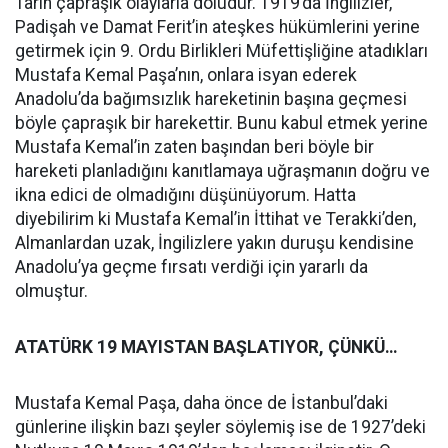
Tarih çapraşık olaylarla doludur. 1919’da İngilizler,
Padişah ve Damat Ferit’in ateşkes hükümlerini yerine
getirmek için 9. Ordu Birlikleri Müfettişliğine atadıkları
Mustafa Kemal Paşa’nın, onlara isyan ederek
Anadolu’da bağımsızlık hareketinin başına geçmesi
böyle çapraşık bir harekettir. Bunu kabul etmek yerine
Mustafa Kemal’in zaten başından beri böyle bir
hareketi planladığını kanıtlamaya uğraşmanın doğru ve
ikna edici de olmadığını düşünüyorum. Hatta
diyebilirim ki Mustafa Kemal’in İttihat ve Terakki’den,
Almanlardan uzak, İngilizlere yakın duruşu kendisine
Anadolu’ya geçme fırsatı verdiği için yararlı da
olmuştur.
ATATÜRK 19 MAYISTAN BAŞLATIYOR, ÇÜNKÜ…
Mustafa Kemal Paşa, daha önce de İstanbul’daki
günlerine ilişkin bazı şeyler söylemiş ise de 1927’deki