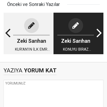
Önceki ve Sonraki Yazılar
Zeki Sarıhan
Zeki Sarıhan
KUR’AN’IN İLK EMRİ
KONUYU BİRAZ
“OKU”NUN ANLAMI
DAHA AÇALIM MI?
NEDİR?
YAZIYA
YORUM KAT