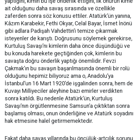
yaptığını, kimin bu işe önderlik ettiğini, ilk onurun kime
ait olduğunu daha savaş sırasında ve özellikle
zaferden sonra söz konusu ettiler. Atatürk’ün yanına,
Kâzım Karabekir, Fethi Okyar, Celal Bayar, İsmet İnönü
gibi adlara Padişah Vahdettin’i temize çıkarmak
isteyenler de karıştı. Doğrusunu söylemek gerekirse,
Kurtuluş Savaşı’nı kimlerin daha önce düşündüğü ve
bu konuda harekete geçtiğinden çok, kimlerin bu
savaşta doğru önderlik yaptığı önemlidir. Fevzi
Çakmak’ın bu savaşın başarılmasında önemli bir rolü
olduğunu hepimiz biliyoruz ama o, Anadolu’ya
İstanbul’un 16 Mart 1920’de işgalinden sonra, hem de
Kuvayı Milliyeciler aleyhine bazı emirler verdikten
sonra katıldı. Bu nedenle Atatürk’ün, Kurtuluş
Savaşı’nın örgütlenmesine Samsun’a çıktıktan sonra
başlamış olması, onun önderliğine ve Atatürk soyadını
hak etmesine halel getirmemektedir.
Fakat daha savaş yıllarında bu öncülük-artçılık sorunu