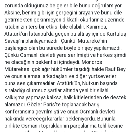
zorunda olduğunuz belgeler bile bunu doğrulamıyor.
Aksine, benim gibi işin gerçeğini arayan ve bunu dile
getirmekten çekinmeyen dikkatli okurlarınız üzerinde
kitabınızın ters bir etkisi bile olabilir. Kanımca,
Atatürk’ün İstanbul’da geçen bu altı ay içinde Kurtuluş
Savaşı’nı planlayamazdı. Çünkü: Mütareke’nin
başlangıcı olan bu sürede böyle bir şey yapılamazdı.
Çünkü Osmanlı devleti yere serilmişti ve herkes şimdi
ne olacağının beklentisi içindeydi. Mondros
Mütarekesi çok ağır hükümler taşıdığı halde Rauf Bey
ve onunla emsal arkadaşları ve diğer yurtseverler
buna ses çıkarmadılar. Atatürk’ün, Nutkun başında
sıraladığı olumsuz şartlar altında yeni bir silahlı
kalkışma yapmaya kalksa, halk kitlelerinden de destek
alamazdı. Gözler Paris’te toplanacak barış
konferansına çevrilmişti ve onun Osmanlı devleti
hakkında vereceği kararlar bekleniyordu. Bununla
birlikte Osmanlı topraklarının parçalanma tehlikesine