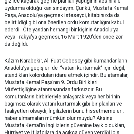
gizlice kaçarak geçme planları yaptığının kesinlikle
uydurma olduğu kanısındayım. Çünkü, Mustafa Kemal
Paşa, Anadolu’ya geçmek isteseydi, kitabınızda da
belirtildiği gibi ona önerilen ordu komutanlığını kabul
ederdi. Öte yandan herhangi bir kişinin Anadolu’ya
veya Trakya’ya geçmesi, 16 Mart 1920’den önce zor
da değildi.
Kâzım Karabekir, Ali Fuat Cebesoy gibi kumandanların
Anadolu’ya geçişleri de “vatanı kurtarmak” için değil,
atandıkları kolorduları idare etmek içindir. Bu atamalar,
Mustafa Kemal Paşa’nın 9. Ordu Birlikleri
Müfettişliğine atanmasından farksızdır. Bu
komutanların birbirleriyle anlaşarak veya her birinin
bağımsız olarak vatanı kurtarmak gibi bir planları ve
faaliyetleri olsaydı, İngilizlerin bunu hissetmemeleri,
haber almamaları mümkün olur muydu? Aksine
Mustafa Kemal’in İngilizlerin güvenine layık oldukları,
Hürriyet ve İtilafçılara da açıkça güven verdiği için