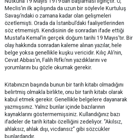
Nutkuna 19 Mayıs 1919’dan başlaması ilginçtir. O,
Meclis’in ilk açılışında da uzun bir söylevle Kurtuluş
Savaşı’ndaki o zamana kadar olan gelişmeleri
özetlemişti. Orada da İstanbul’daki faaliyetlerinden
söz etmemişti. Kendisinin de sonradan ifade ettiği
Mustafa Kemal’in gerçek doğum tarihi 19 Mayıs’tır. Bir
olay hakkında sonradan kaleme alınan yazılar, hele
belge yoksa genellikle kuşku vericidir. Kılıç Ali’nin,
Cevat Abbas’ın, Falih Rıfkı’nın yazdıklarını ve
yorumlarını bu gözle okumak gerekir.
Kitabınızın başında bunun bir tarih kitabı olmadığını
belirtmiş olmakla birlikte, onu bir tarih kitabı olarak
kabul etmek gerekir. Genellikle belgelere dayanarak
yazmışsınız. Yalnız bunlar içinde bazılarının
kaynaklarını göstermemişsiniz. Kullandığınız bazı
ifadeler de tarih kitabı özelliğini zedeliyor. “Akılsız,
ahlaksız, ahlak dışı, vicdansız” gibi sözcükler
bunlardandır.