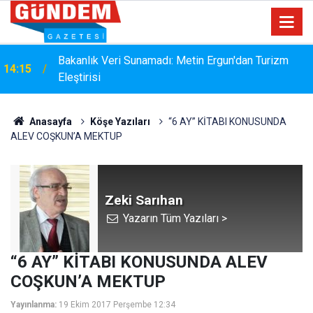
i
Bakanlık Veri Sunamadı: Metin Ergun'dan Turizm
14:15
Eleştirisi
Anasayfa
Köşe Yazıları
“6 AY” KİTABI KONUSUNDA
ALEV COŞKUN’A MEKTUP
Zeki Sarıhan
Yazarın Tüm Yazıları >
“6 AY” KİTABI KONUSUNDA ALEV
COŞKUN’A MEKTUP
Yayınlanma:
19 Ekim 2017 Perşembe 12:34