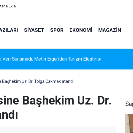
itene Ekle
AZILARI
SIYASET
SPOR
EKONOMI
MAGAZIN
k Veri Sunamadı: Metin Ergun'dan Turizm Eleştirisi
 Başhekim Uz. Dr. Tolga Çakmak atandı
ine Başhekim Uz. Dr.
Sa
andı