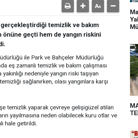
Ma
Ya
 gerçekleştirdiği temizlik ve bakım
Mü
in önüne geçti hem de yangın riskini
i.
Müdürlüğü ile Park ve Bahçeler Müdürlüğü
ında eş zamanlı temizlik ve bakım çalışması
a yakınlığı nedeniyle yangın riski taşıyan
emizliği sağlanırken, olası yangınlara karşı
MA
şe temizlik yaparak çevreye gelişigüzel atılan
TE
arın yayılmasına neden olabilecek kuru otlar ve
 hale getirildi.