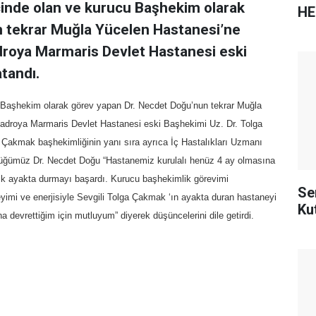
çinde olan ve kurucu Başhekim olarak
HE
n tekrar Muğla Yücelen Hastanesi’ne
roya Marmaris Devlet Hastanesi eski
tandı.
u Başhekim olarak görev yapan Dr. Necdet Doğu’nun tekrar Muğla
adroya Marmaris Devlet Hastanesi eski Başhekimi Uz. Dr. Tolga
. Çakmak başhekimliğinin yanı sıra ayrıca İç Hastalıkları Uzmanı
ştüğümüz Dr. Necdet Doğu “Hastanemiz kurulalı henüz 4 ay olmasına
dik ayakta durmayı başardı. Kurucu başhekimlik görevimi
Se
yimi ve enerjisiyle Sevgili Tolga Çakmak ‘ın ayakta duran hastaneyi
Kut
devrettiğim için mutluyum” diyerek düşüncelerini dile getirdi.