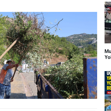
Mu
Yo