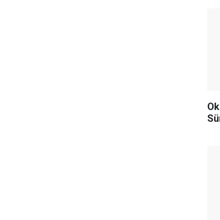
Ok
Sü