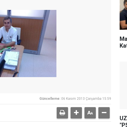
Ma
Ka
Güncelleme:
06 Kasım 2013 Çarşamba 15:59
UZ
"P