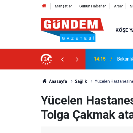
Manşetler
Günün Haberleri
Arşiv
S
KÖŞE Y
syonel Gelişim Ligi İçin Başvurusunu
24
14:15
Bakanlı
Anasayfa
Sağlık
Yücelen Hastanesine
Yücelen Hastanes
Tolga Çakmak at