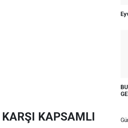
Ey
BU
GE
E KARŞI KAPSAMLI
Gü