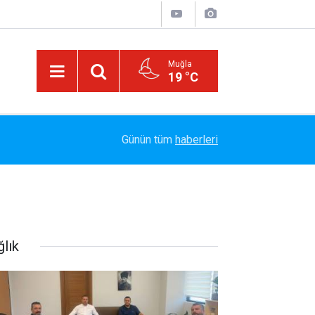
Muğla
19 °C
Arabesk Müziğin Yaşayan Kralı Hakkı Bulut'tan Y
11:20
Günün tüm
haberleri
Vazgeç Gel"
ğlık