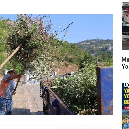
Mu
Yo