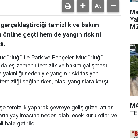
Ma
Ya
 gerçekleştirdiği temizlik ve bakım
Mü
in önüne geçti hem de yangın riskini
i.
Müdürlüğü ile Park ve Bahçeler Müdürlüğü
ında eş zamanlı temizlik ve bakım çalışması
a yakınlığı nedeniyle yangın riski taşıyan
emizliği sağlanırken, olası yangınlara karşı
MA
şe temizlik yaparak çevreye gelişigüzel atılan
TE
arın yayılmasına neden olabilecek kuru otlar ve
 hale getirildi.