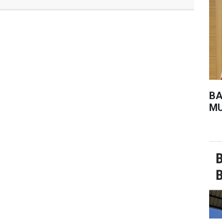
BA
MU