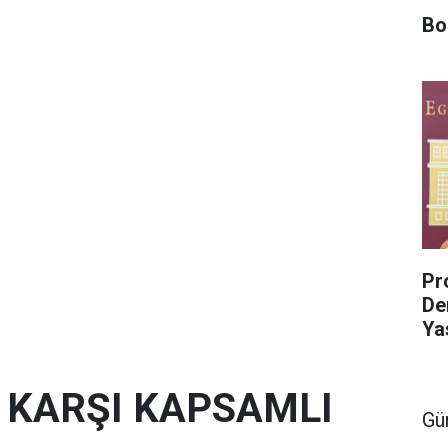
Bo
Pro
De
Ya
E KARŞI KAPSAMLI
Gü