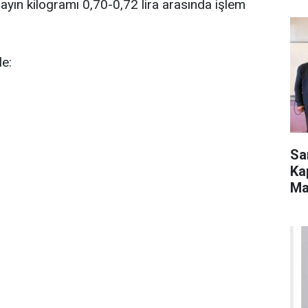
yın kilogramı 0,70-0,72 lira arasında işlem
le:
Sa
Ka
Ma