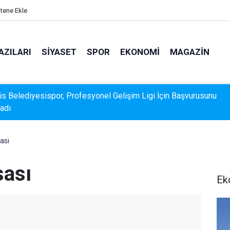
itene Ekle
AZILARI
SIYASET
SPOR
EKONOMI
MAGAZIN
k Veri Sunamadı: Metin Ergun'dan Turizm Eleştirisi
ası
sası
Ek