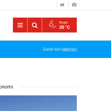
Muğla
20 °C
Arabesk Müziğin Yaşayan Kralı Hakkı Bulut'tan Y
11:20
Günün tüm
haberleri
Vazgeç Gel"
onomi