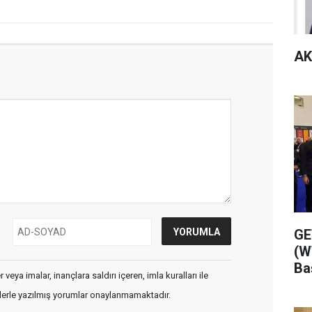
AK
GE
(W
Ba
veya imalar, inançlara saldırı içeren, imla kuralları ile
flerle yazılmış yorumlar onaylanmamaktadır.