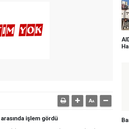
AI
Har
a arasında işlem gördü
Ba