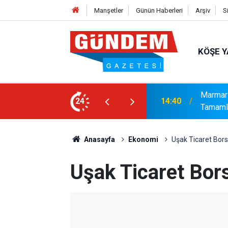
Manşetler
Günün Haberleri
Arşiv
S
KÖŞE Y
syonel Gelişim Ligi İçin Başvurusunu
24
14:15
Bakanlı
Anasayfa
Ekonomi
Uşak Ticaret Bors
Uşak Ticaret Bor