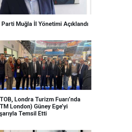
 Parti Muğla İl Yönetimi Açıklandı
TOB, Londra Turizm Fuarı’nda
TM London) Güney Ege’yi
şarıyla Temsil Etti