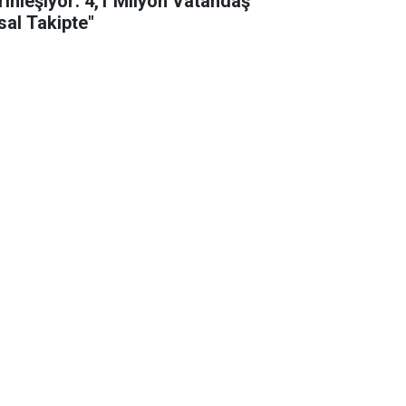
rinleşiyor: 4,1 Milyon Vatandaş
sal Takipte"