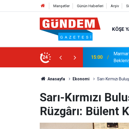
Manşetler
Günün Haberleri
Arşiv
S
KÖŞE Y
r: Yaklaşık 9 Bin 500 Yolcu ve Mürettebat
24
14:17
MARMAR
Anasayfa
Ekonomi
Sarı-Kırmızı Bul
Sarı-Kırmızı Bul
Rüzgârı: Bülent 