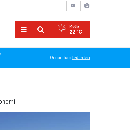
Muğla
22 °C
13:23
Bayram Arıcı: "Biz Bir Aileyiz" Anlayışıyla 12 Yı
Günün tüm
haberleri
onomi