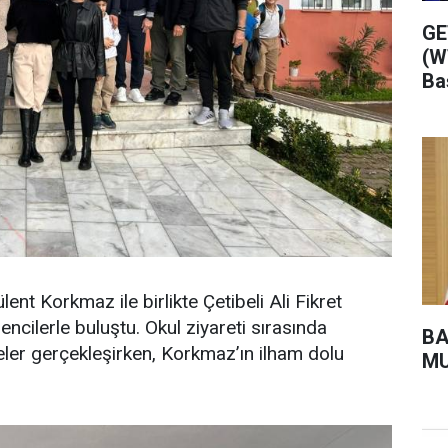
GE
(W
Ba
t Korkmaz ile birlikte Çetibeli Ali Fikret
ncilerle buluştu. Okul ziyareti sırasında
BA
ler gerçekleşirken, Korkmaz’ın ilham dolu
MU