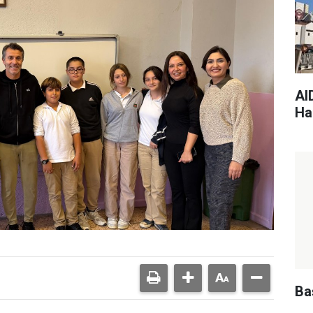
AI
Har
Ba