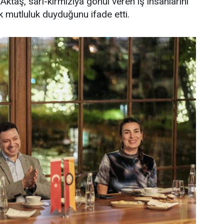
Aktaş, sarı-kırmızıya gönül veren iş insanlarını
k mutluluk duyduğunu ifade etti.