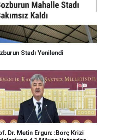
zburun Stadı Yenilendi
f. Dr. Metin Ergun: :Borç Krizi