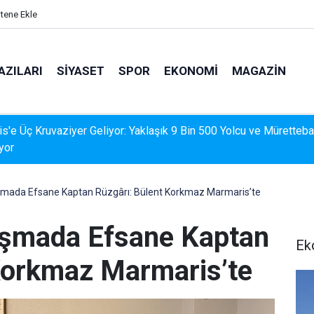
itene Ekle
AZILARI
SIYASET
SPOR
EKONOMI
MAGAZIN
İS'TE DERELERDE TEMİZLİK SEFERBERLİĞİ
uşmada Efsane Kaptan Rüzgârı: Bülent Korkmaz Marmaris’te
uşmada Efsane Kaptan
Ek
Korkmaz Marmaris’te