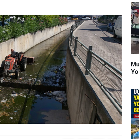
Mu
Yo