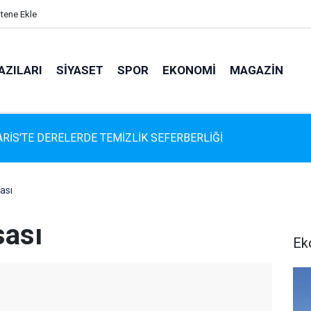
itene Ekle
AZILARI
SIYASET
SPOR
EKONOMI
MAGAZIN
İS'TE DERELERDE TEMİZLİK SEFERBERLİĞİ
ası
sası
Ek