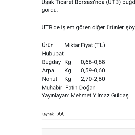
Uşak Ticaret Borsası'nda (UTB) buğda
gördü.
UTB'de işlem gören diğer ürünler şöy
Ürün
Miktar
Fiyat (TL)
Hububat
Buğday
Kg
0,66-0,68
Arpa
Kg
0,59-0,60
Nohut
Kg
2,70-2,80
Muhabir: Fatih Doğan
Yayınlayan: Mehmet Yılmaz Güldaş
AA
Kaynak: