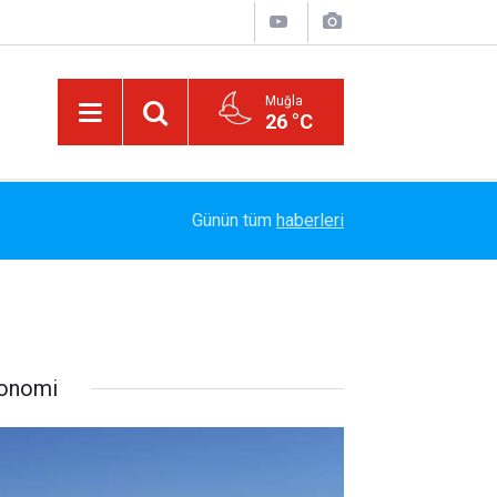
Muğla
26 °C
13:23
Bayram Arıcı: "Biz Bir Aileyiz" Anlayışıyla 12 Yı
Günün tüm
haberleri
onomi