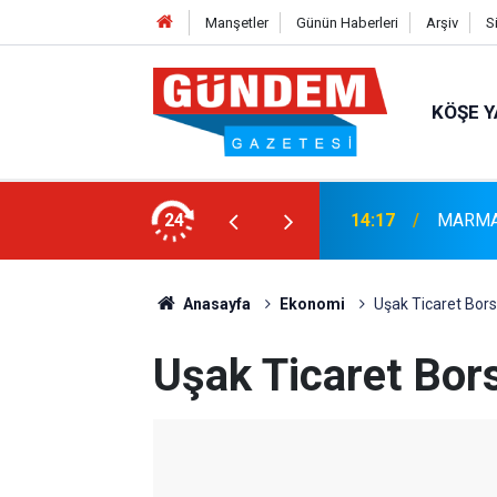
Manşetler
Günün Haberleri
Arşiv
S
KÖŞE Y
r: Yaklaşık 9 Bin 500 Yolcu ve Mürettebat
24
14:17
MARMAR
Anasayfa
Ekonomi
Uşak Ticaret Bors
Uşak Ticaret Bor