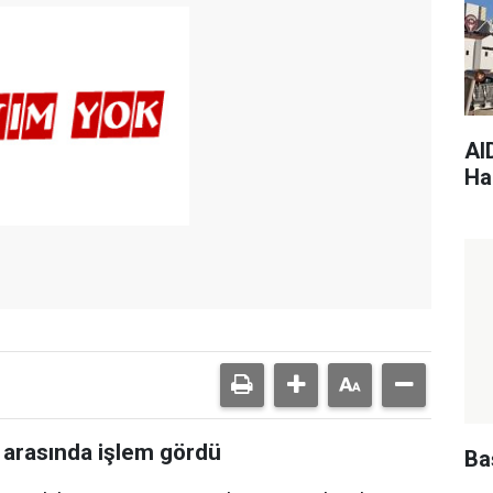
AI
Har
a arasında işlem gördü
Ba