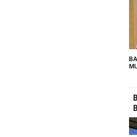
BA
MU