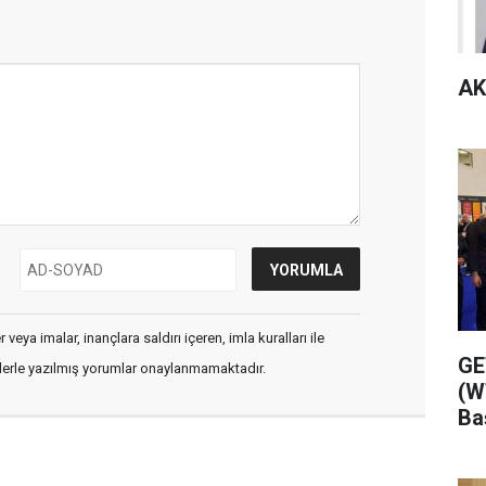
AK
veya imalar, inançlara saldırı içeren, imla kuralları ile
GE
flerle yazılmış yorumlar onaylanmamaktadır.
(W
Ba