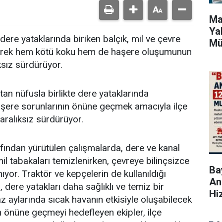
Ma
Ya
dere yataklarında biriken balçık, mil ve çevre
Mü
zleyerek hem kötü koku hem de haşere oluşumunun
ksız sürdürüyor.
an nüfusla birlikte dere yataklarında
aşere sorunlarının önüne geçmek amacıyla ilçe
 aralıksız sürdürüyor.
afından yürütülen çalışmalarda, dere ve kanal
mil tabakaları temizlenirken, çevreye bilinçsizce
Bay
nıyor. Traktör ve kepçelerin de kullanıldığı
An
, dere yatakları daha sağlıklı ve temiz bir
Hi
z aylarında sıcak havanın etkisiyle oluşabilecek
n önüne geçmeyi hedefleyen ekipler, ilçe