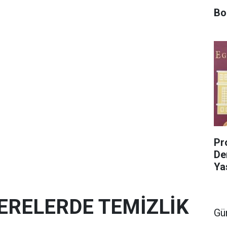
Bo
Pro
De
Ya
ERELERDE TEMİZLİK
Gü