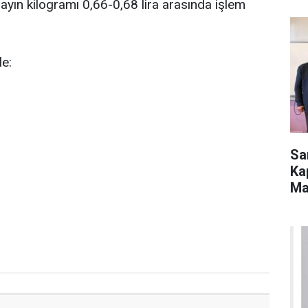
yın kilogramı 0,66-0,68 lira arasında işlem
le:
Sa
Ka
Ma