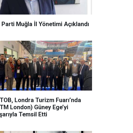
 Parti Muğla İl Yönetimi Açıklandı
TOB, Londra Turizm Fuarı’nda
TM London) Güney Ege’yi
şarıyla Temsil Etti