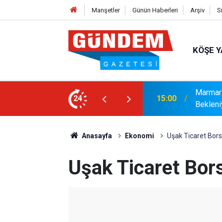
Manşetler
Günün Haberleri
Arşiv
S
KÖŞE Y
r: Yaklaşık 9 Bin 500 Yolcu ve Mürettebat
24
14:17
MARMAR
Anasayfa
Ekonomi
Uşak Ticaret Bors
Uşak Ticaret Bor