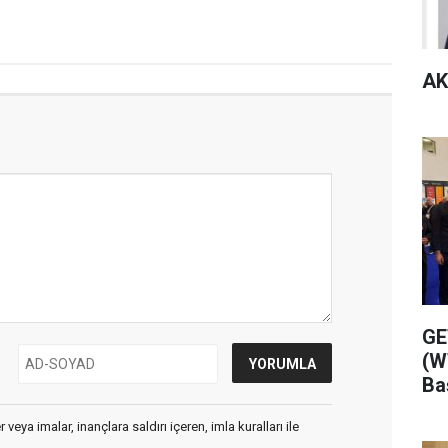
AK
GE
(W
Ba
veya imalar, inançlara saldırı içeren, imla kuralları ile