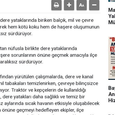
Ma
Ya
dere yataklarında biriken balçık, mil ve çevre
Mü
zleyerek hem kötü koku hem de haşere oluşumunun
ksız sürdürüyor.
an nüfusla birlikte dere yataklarında
aşere sorunlarının önüne geçmek amacıyla ilçe
 aralıksız sürdürüyor.
afından yürütülen çalışmalarda, dere ve kanal
mil tabakaları temizlenirken, çevreye bilinçsizce
Bay
nıyor. Traktör ve kepçelerin de kullanıldığı
An
, dere yatakları daha sağlıklı ve temiz bir
Hi
z aylarında sıcak havanın etkisiyle oluşabilecek
n önüne geçmeyi hedefleyen ekipler, ilçe