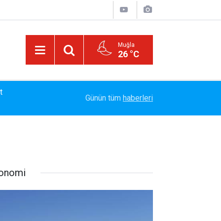
Muğla
26 °C
13:23
Bayram Arıcı: "Biz Bir Aileyiz" Anlayışıyla 12 Yı
Günün tüm
haberleri
onomi