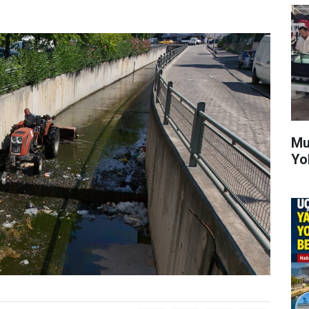
Mu
Yo