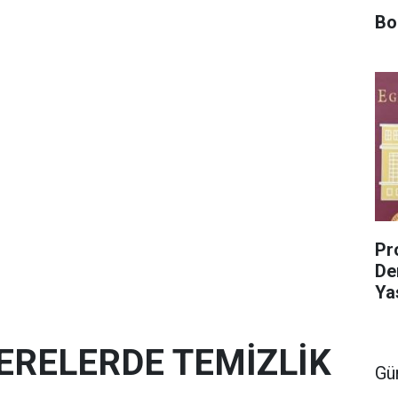
Bo
Pro
De
Ya
ERELERDE TEMİZLİK
Gü