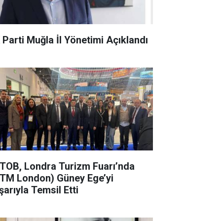
 Parti Muğla İl Yönetimi Açıklandı
TOB, Londra Turizm Fuarı’nda
TM London) Güney Ege’yi
şarıyla Temsil Etti