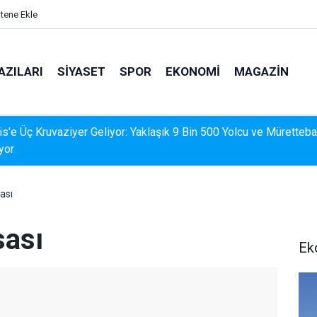
itene Ekle
AZILARI
SIYASET
SPOR
EKONOMI
MAGAZIN
İS'TE DERELERDE TEMİZLİK SEFERBERLİĞİ
ası
sası
Ek