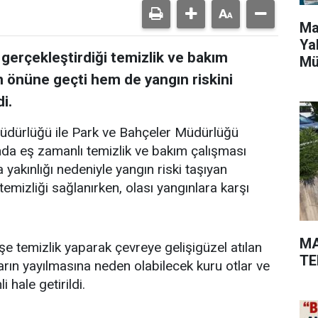
Ma
Ya
 gerçekleştirdiği temizlik ve bakım
Mü
in önüne geçti hem de yangın riskini
i.
Müdürlüğü ile Park ve Bahçeler Müdürlüğü
ında eş zamanlı temizlik ve bakım çalışması
a yakınlığı nedeniyle yangın riski taşıyan
emizliği sağlanırken, olası yangınlara karşı
MA
şe temizlik yaparak çevreye gelişigüzel atılan
TE
arın yayılmasına neden olabilecek kuru otlar ve
 hale getirildi.