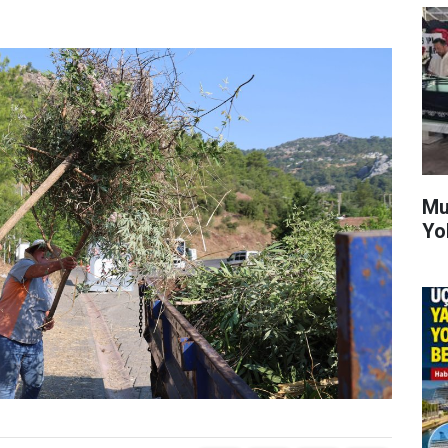
Mu
Yo