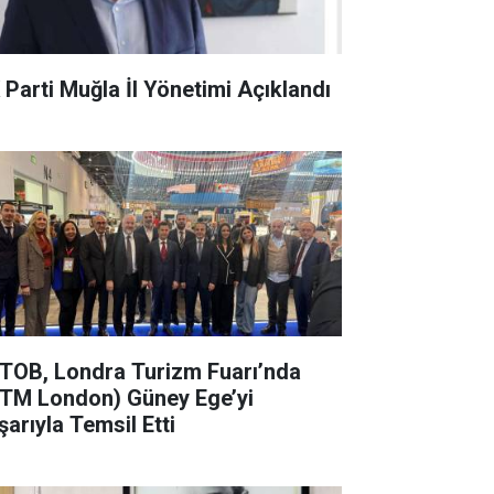
 Parti Muğla İl Yönetimi Açıklandı
TOB, Londra Turizm Fuarı’nda
TM London) Güney Ege’yi
şarıyla Temsil Etti