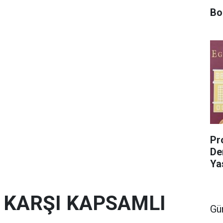
Bo
Pro
De
Ya
E KARŞI KAPSAMLI
Gü