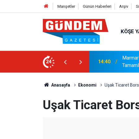
Manşetler
Günün Haberleri
Arşiv
S
KÖŞE Y
syonel Gelişim Ligi İçin Başvurusunu
24
14:15
Bakanlı
Anasayfa
Ekonomi
Uşak Ticaret Bors
Uşak Ticaret Bor