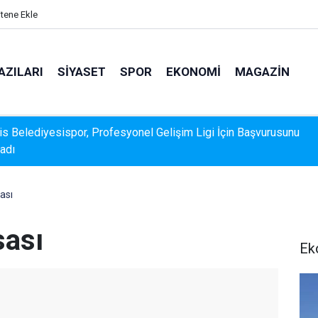
itene Ekle
AZILARI
SIYASET
SPOR
EKONOMI
MAGAZIN
k Veri Sunamadı: Metin Ergun'dan Turizm Eleştirisi
ası
sası
Ek