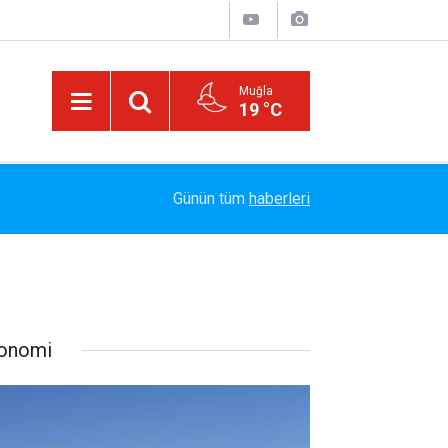
Muğla
19 °C
Arabesk Müziğin Yaşayan Kralı Hakkı Bulut'tan Y
11:20
Günün tüm
haberleri
Vazgeç Gel"
onomi