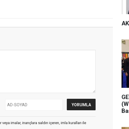
AK
GE
(W
Ba
veya imalar, inançlara saldırı içeren, imla kuralları ile