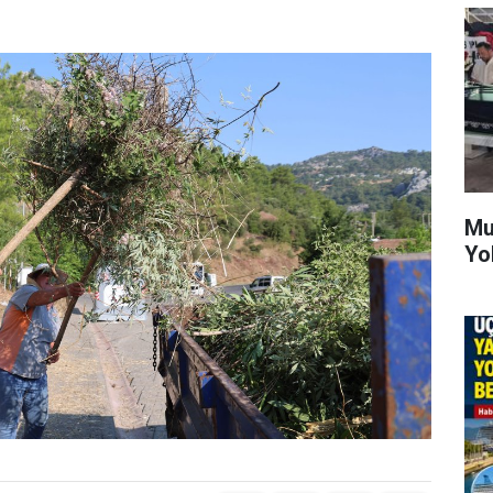
Mu
Yo