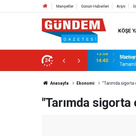
Manşetler
Günün Haberleri
Arşiv
S
KÖŞE Y
ıya Güçlü Takviye: Mustafa Çolakoğlu ile
Marmari
24
14:40
Tamaml
Anasayfa
Ekonomi
"Tarımda sigorta 
"Tarımda sigorta 