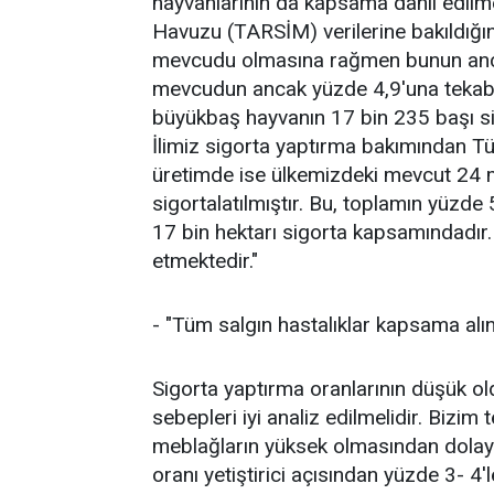
hayvanlarının da kapsama dahil edilme
Havuzu (TARSİM) verilerine bakıldığ
mevcudu olmasına rağmen bunun ancak 
mevcudun ancak yüzde 4,9'una tekabül
büyükbaş hayvanın 17 bin 235 başı sigo
İlimiz sigorta yaptırma bakımından Tür
üretimde ise ülkemizdeki mevcut 24 mi
sigortalatılmıştır. Bu, toplamın yüzde 5
17 bin hektarı sigorta kapsamındadır.
etmektedir."
- "Tüm salgın hastalıklar kapsama alı
Sigorta yaptırma oranlarının düşük o
sebepleri iyi analiz edilmelidir. Bizim
meblağların yüksek olmasından dolayı
oranı yetiştirici açısından yüzde 3- 4'l