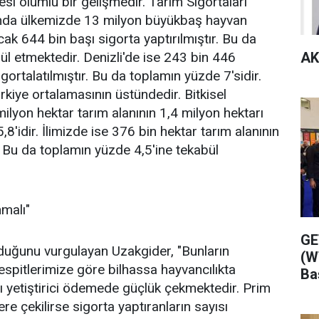
si olumlu bir gelişmedir. Tarım Sigortaları
ında ülkemizde 13 milyon büyükbaş hayvan
644 bin başı sigorta yaptırılmıştır. Bu da
AK
 etmektedir. Denizli'de ise 243 bin 446
rtalatılmıştır. Bu da toplamın yüzde 7'sidir.
kiye ortalamasının üstündedir. Bitkisel
lyon hektar tarım alanının 1,4 milyon hektarı
,8'idir. İlimizde ise 376 bin hektar tarım alanının
 Bu da toplamın yüzde 4,5'ine tekabül
nmalı"
GE
lduğunu vurgulayan Uzakgider, "Bunların
(W
 tespitlerimize göre bilhassa hayvancılıkta
Ba
 yetiştirici ödemede güçlük çekmektedir. Prim
ere çekilirse sigorta yaptıranların sayısı