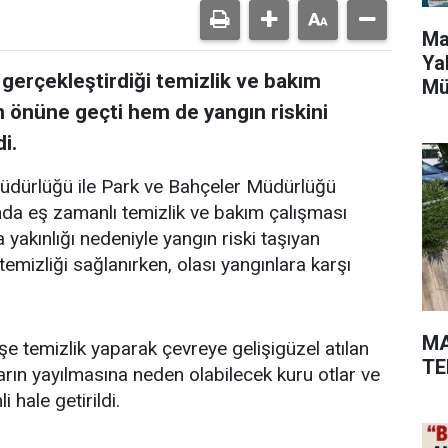
Ma
Ya
 gerçekleştirdiği temizlik ve bakım
Mü
in önüne geçti hem de yangın riskini
i.
Müdürlüğü ile Park ve Bahçeler Müdürlüğü
ında eş zamanlı temizlik ve bakım çalışması
a yakınlığı nedeniyle yangın riski taşıyan
emizliği sağlanırken, olası yangınlara karşı
MA
şe temizlik yaparak çevreye gelişigüzel atılan
TE
arın yayılmasına neden olabilecek kuru otlar ve
 hale getirildi.