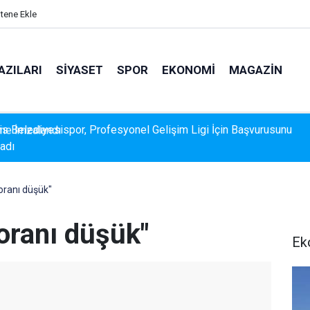
itene Ekle
AZILARI
SIYASET
SPOR
EKONOMI
MAGAZIN
s Belediyesispor, Profesyonel Gelişim Ligi İçin Başvurusunu
adı
oranı düşük"
oranı düşük"
Ek