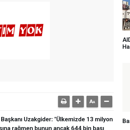
AI
Har
ı Başkanı Uzakgider: "Ülkemizde 13 milyon
Ba
ına rağmen bunun ancak 644 bin başı