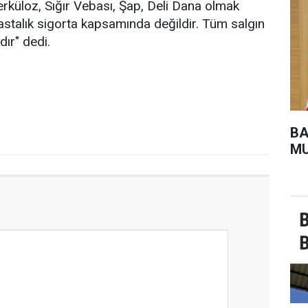
erküloz, Sığır Vebası, Şap, Deli Dana olmak
astalık sigorta kapsamında değildir. Tüm salgın
dır" dedi.
BA
MU