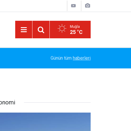
Muğla
25 °C
14:15
Bakanlık Veri Sunamadı: Metin Ergun'dan Turizm 
Günün tüm
haberleri
onomi