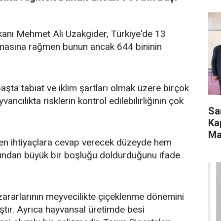
kanı Mehmet Ali Uzakgider, Türkiye'de 13
asına rağmen bunun ancak 644 bininin
başta tabiat ve iklim şartları olmak üzere birçok
vancılıkta risklerin kontrol edilebilirliğinin çok
Sa
Ka
Ma
ten ihtiyaçlara cevap verecek düzeyde hem
sından büyük bir boşluğu doldurduğunu ifade
 zararlarının meyvecilikte çiçeklenme dönemini
ştır. Ayrıca hayvansal üretimde besi