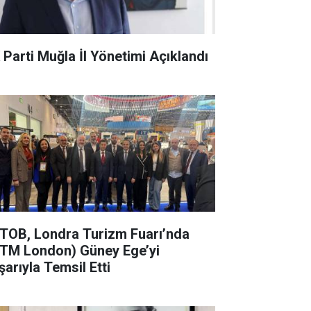
 Parti Muğla İl Yönetimi Açıklandı
TOB, Londra Turizm Fuarı’nda
TM London) Güney Ege’yi
şarıyla Temsil Etti