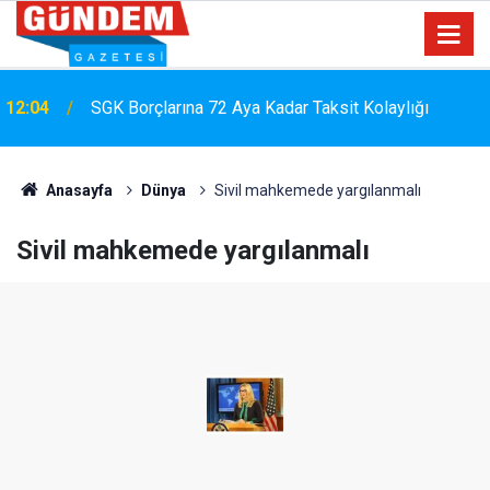
12:04
SGK Borçlarına 72 Aya Kadar Taksit Kolaylığı
Kılıçdaroğlu, CHP Spor Kurulu Üyeleriyle Bir Araya
10:42
Geldi
Anasayfa
Dünya
Sivil mahkemede yargılanmalı
Sivil mahkemede yargılanmalı