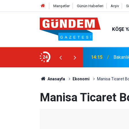
Manşetler
Günün Haberleri
Arşiv
S
KÖŞE Y
syonel Gelişim Ligi İçin Başvurusunu
24
14:15
Bakanlı
Anasayfa
Ekonomi
Manisa Ticaret Bo
Manisa Ticaret B