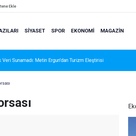
itene Ekle
AZILARI
SIYASET
SPOR
EKONOMI
MAGAZIN
k Veri Sunamadı: Metin Ergun'dan Turizm Eleştirisi
rsası
orsası
Ek