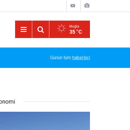
Muğla
35 °C
Arabesk Müziğin Yaşayan Kralı Hakkı Bulut'tan Y
11:20
Günün tüm
haberleri
Vazgeç Gel"
onomi