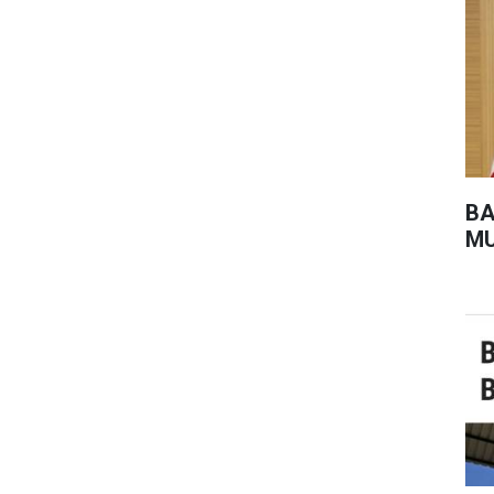
BA
MU