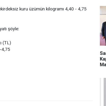
kirdeksiz kuru üzümün kilogramı 4,40 - 4,75
atı şöyle:
tı (TL)
-4,75
Sa
Ka
Ma