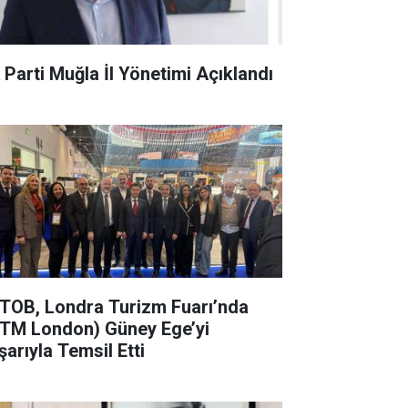
 Parti Muğla İl Yönetimi Açıklandı
TOB, Londra Turizm Fuarı’nda
TM London) Güney Ege’yi
şarıyla Temsil Etti