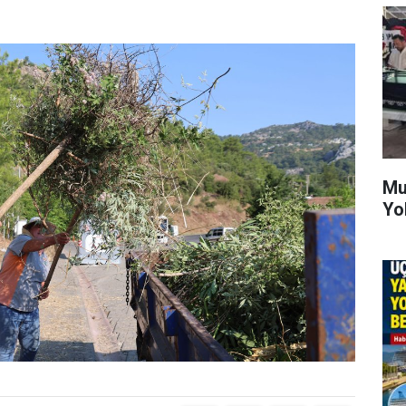
Mu
Yo