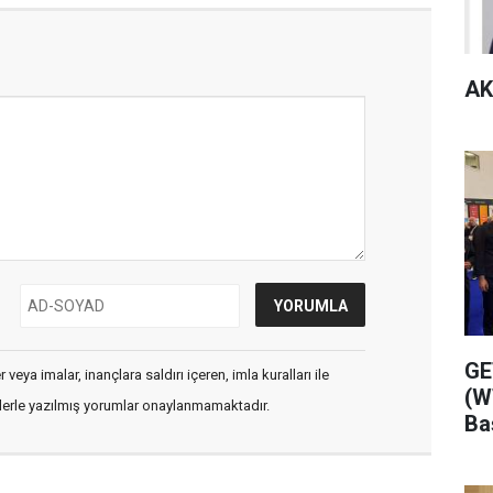
AK
GE
veya imalar, inançlara saldırı içeren, imla kuralları ile
(W
flerle yazılmış yorumlar onaylanmamaktadır.
Ba