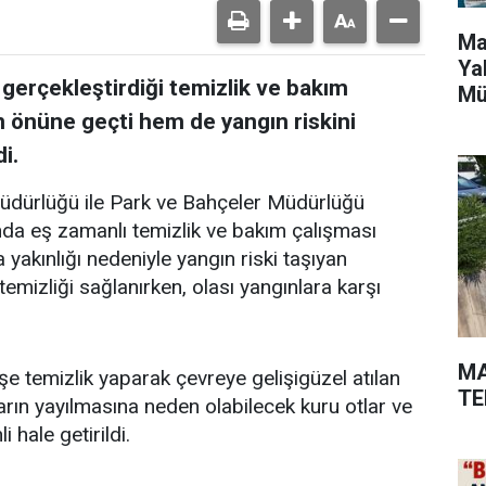
Ma
Ya
 gerçekleştirdiği temizlik ve bakım
Mü
in önüne geçti hem de yangın riskini
i.
Müdürlüğü ile Park ve Bahçeler Müdürlüğü
ında eş zamanlı temizlik ve bakım çalışması
a yakınlığı nedeniyle yangın riski taşıyan
emizliği sağlanırken, olası yangınlara karşı
MA
şe temizlik yaparak çevreye gelişigüzel atılan
TE
arın yayılmasına neden olabilecek kuru otlar ve
 hale getirildi.