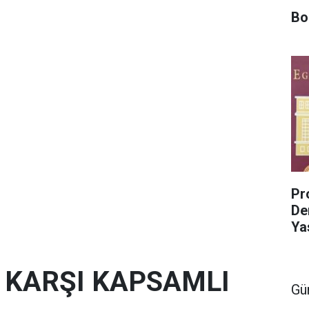
Bo
Pro
De
Ya
E KARŞI KAPSAMLI
Gü