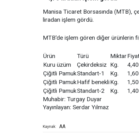
Manisa Ticaret Borsasında (MTB), çe
liradan işlem gördü.
MTB'de işlem gören diğer ürünlerin fiy
Ürün
Türü
Miktar
Fiya
Kuru üzüm
Çekirdeksiz
Kg.
4,40
Çiğitli Pamuk
Standart-1
Kg.
1,60
Çiğitli Pamuk
Hafif benekli
Kg.
1,50
Çiğitli Pamuk
Standart-2
Kg.
1,40
Muhabir: Turgay Duyar
Yayınlayan: Serdar Yılmaz
AA
Kaynak: