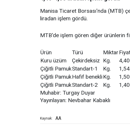
Manisa Ticaret Borsası'nda (MTB) çe
liradan işlem gördü.
MTB'de işlem gören diğer ürünlerin fiy
Ürün
Türü
Miktar
Fiya
Kuru üzüm
Çekirdeksiz
Kg.
4,40
Çiğitli Pamuk
Standart-1
Kg.
1,54
Çiğitli Pamuk
Hafif benekli
Kg.
1,50
Çiğitli Pamuk
Standart-2
Kg.
1,40
Muhabir: Turgay Duyar
Yayınlayan: Nevbahar Kabaklı
AA
Kaynak: