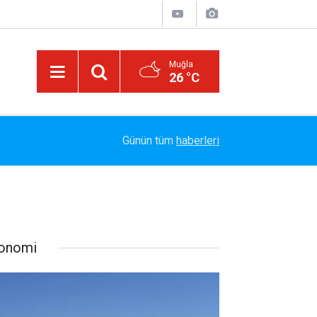
Muğla
26 °C
13:23
Bayram Arıcı: "Biz Bir Aileyiz" Anlayışıyla 12 Yı
Günün tüm
haberleri
onomi