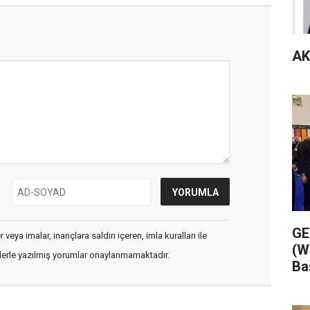
AK
GE
veya imalar, inançlara saldırı içeren, imla kuralları ile
(W
flerle yazılmış yorumlar onaylanmamaktadır.
Ba