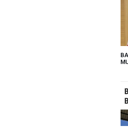
BA
MU