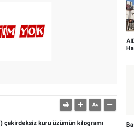
AI
Har
) çekirdeksiz kuru üzümün kilogramı
Ba