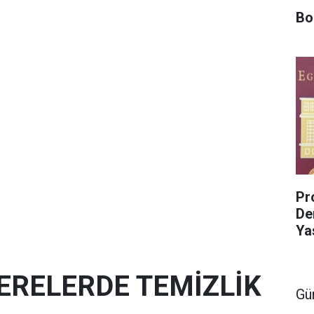
Bo
Pro
De
Ya
ERELERDE TEMİZLİK
Gü