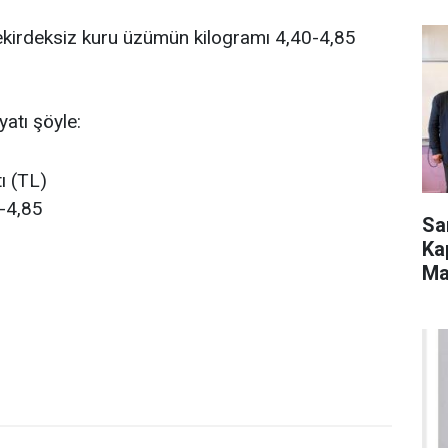
kirdeksiz kuru üzümün kilogramı 4,40-4,85
atı şöyle:
tı (TL)
-4,85
Sa
Ka
Ma