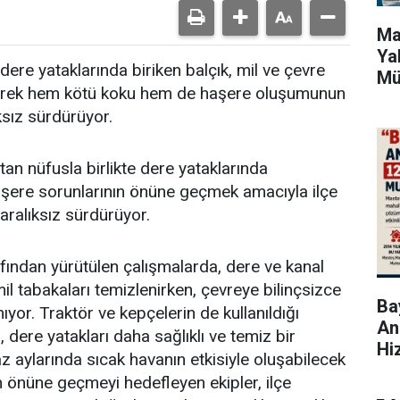
Ma
Ya
dere yataklarında biriken balçık, mil ve çevre
Mü
zleyerek hem kötü koku hem de haşere oluşumunun
ksız sürdürüyor.
an nüfusla birlikte dere yataklarında
aşere sorunlarının önüne geçmek amacıyla ilçe
 aralıksız sürdürüyor.
afından yürütülen çalışmalarda, dere ve kanal
mil tabakaları temizlenirken, çevreye bilinçsizce
Bay
nıyor. Traktör ve kepçelerin de kullanıldığı
An
, dere yatakları daha sağlıklı ve temiz bir
Hi
z aylarında sıcak havanın etkisiyle oluşabilecek
n önüne geçmeyi hedefleyen ekipler, ilçe