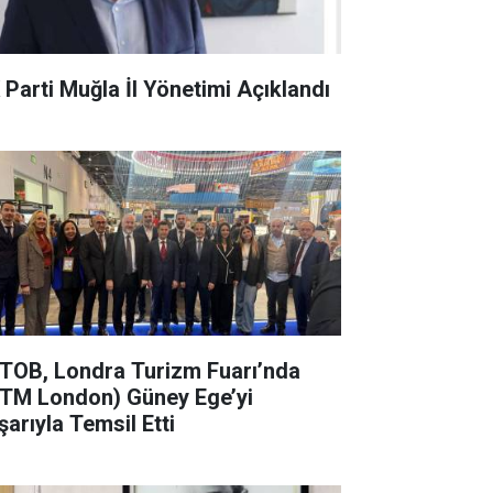
 Parti Muğla İl Yönetimi Açıklandı
TOB, Londra Turizm Fuarı’nda
TM London) Güney Ege’yi
şarıyla Temsil Etti