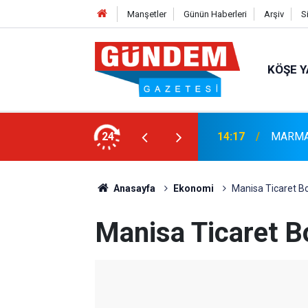
Manşetler
Günün Haberleri
Arşiv
S
KÖŞE Y
r: Yaklaşık 9 Bin 500 Yolcu ve Mürettebat
24
14:17
MARMAR
Anasayfa
Ekonomi
Manisa Ticaret Bo
Manisa Ticaret B