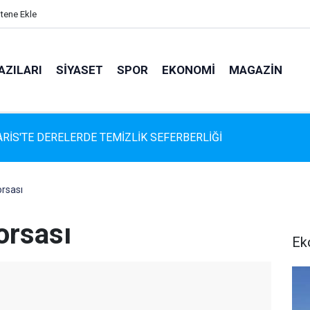
itene Ekle
AZILARI
SIYASET
SPOR
EKONOMI
MAGAZIN
İS'TE DERELERDE TEMİZLİK SEFERBERLİĞİ
rsası
orsası
Ek