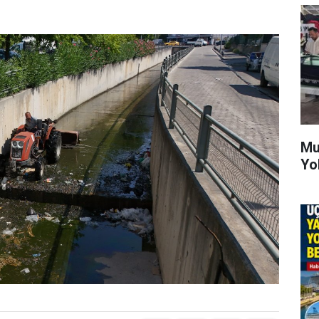
Mu
Yo