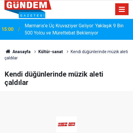
Marmaris'e Üç Kruvaziyer Geliyor: Yaklaşık 9 Bin
15:00
500 Yolcu ve Mürettebat Bekleniyor
MARMARİS'TE DERELERDE TEMİZLİK
14:17
SEFERBERLİĞİ
Anasayfa
Kültür-sanat
Kendi düğünlerinde müzik aleti
çaldılar
Kendi düğünlerinde müzik aleti
çaldılar