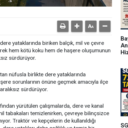
Bay
dere yataklarında biriken balçık, mil ve çevre
An
zleyerek hem kötü koku hem de haşere oluşumunun
Hi
ksız sürdürüyor.
an nüfusla birlikte dere yataklarında
aşere sorunlarının önüne geçmek amacıyla ilçe
 aralıksız sürdürüyor.
afından yürütülen çalışmalarda, dere ve kanal
mil tabakaları temizlenirken, çevreye bilinçsizce
nıyor. Traktör ve kepçelerin de kullanıldığı
SG