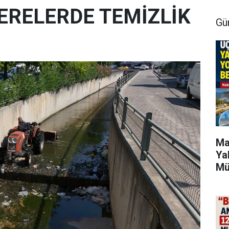
ERELERDE TEMİZLİK
Gü
Ma
Ya
Mü