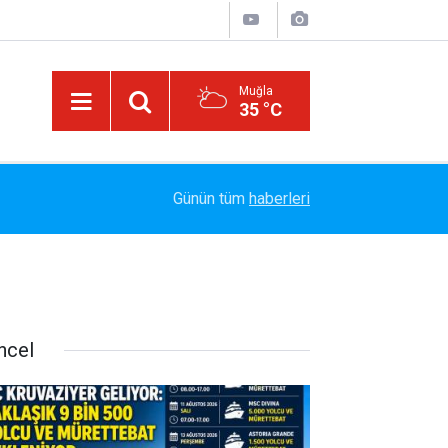
Muğla
35 °C
12:39
İPEK DEMİR’DEN YAZIN RİTMİNİ DEĞİŞTİRECEK 
Günün tüm
haberleri
ncel