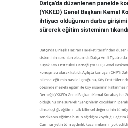
Datça'da düzenlenen panelde kon
(YKKED) Genel Başkanı Kemal Ko
ihtiyacı olduğunun darbe girişimi 
sürerek eğitim sisteminın tıkandı
Datça'da
Birleşik Haziran Hareketi tarafından düzenl
sisteminin sorunları ele alındı. Datça Amfi Tiyatro'd
Kuşak Köy Enstitüleri Derneği (YKKED) Genel Başkan
konuşmacı olarak katıldı. Açılışta konuşan CHP'li Da
bilimsel eğitimin nasıl oluştuğunu, Köy Enstitülerind
ötesinde mesleki eğitim ile köy insanının kalkınmasın
Derneği (YKKED) Genel Başkanı Kemal Kocabaş ise, 2
olduğunu öne sürerek "Zenginlerin çocuklarını paral
dinselleştiği, eğitimin laik bilimsel değerlerinin tümüy
sendikanın eğitime bütün ağırlığını koyduğu, eğitim 
Cumhuriyetin tüm aydınlık kazanımlarının yok edildiği