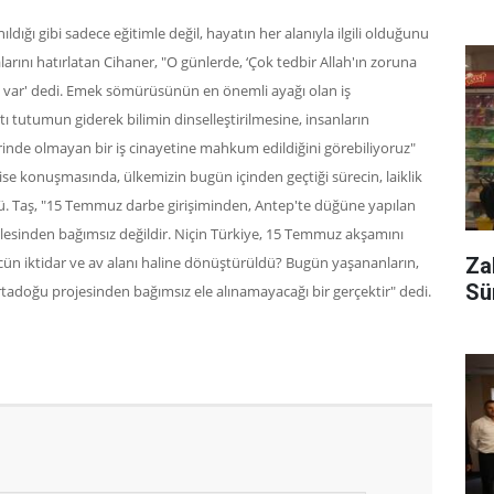
ıldığı gibi sadece eğitimle değil, hayatın her alanıyla ilgili olduğunu
nı hatırlatan Cihaner, "O günlerde, ‘Çok tedbir Allah'ın zoruna
ında var' dedi. Emek sömürüsünün en önemli ayağı olan iş
rşıtı tutumun giderek bilimin dinselleştirilmesine, insanların
erinde olmayan bir iş cinayetine mahkum edildiğini görebiliyoruz"
se konuşmasında, ülkemizin bugün içinden geçtiği sürecin, laiklik
rdü. Taş, "15 Temmuz darbe girişiminden, Antep'te düğüne yapılan
selesinden bağımsız değildir. Niçin Türkiye, 15 Temmuz akşamını
Za
ücün iktidar ve av alanı haline dönüştürüldü? Bugün yaşananların,
Sü
rtadoğu projesinden bağımsız ele alınamayacağı bir gerçektir" dedi.