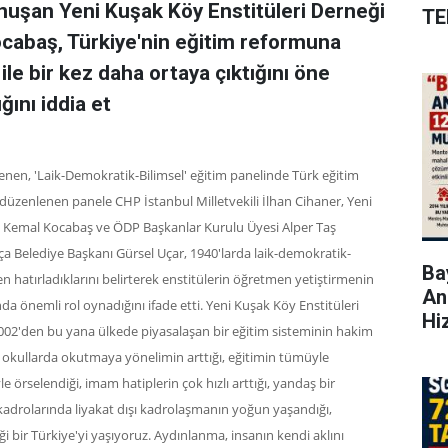
uşan Yeni Kuşak Köy Enstitüleri Derneği
TE
cabaş, Türkiye'nin eğitim reformuna
ile bir kez daha ortaya çıktığını öne
ğını iddia et
enen, 'Laik-Demokratik-Bilimsel' eğitim panelinde Türk eğitim
a düzenlenen panele CHP İstanbul Milletvekili İlhan Cihaner, Yeni
ı Kemal Kocabaş ve ÖDP Başkanlar Kurulu Üyesi Alper Taş
tça Belediye Başkanı Gürsel Uçar, 1940'larda laik-demokratik-
Bay
en hatırladıklarını belirterek enstitülerin öğretmen yetiştirmenin
An
da önemli rol oynadığını ifade etti. Yeni Kuşak Köy Enstitüleri
Hi
002'den bu yana ülkede piyasalaşan bir eğitim sisteminin hakim
ı okullarda okutmaya yönelimin arttığı, eğitimin tümüyle
le örselendiği, imam hatiplerin çok hızlı arttığı, yandaş bir
kadrolarında liyakat dışı kadrolaşmanın yoğun yaşandığı,
 bir Türkiye'yi yaşıyoruz. Aydınlanma, insanın kendi aklını