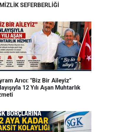
MİZLİK SEFERBERLİĞİ
ram Arıcı: "Biz Bir Aileyiz"
layışıyla 12 Yılı Aşan Muhtarlık
zmeti