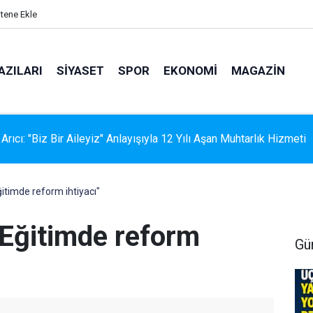
itene Ekle
AZILARI
SIYASET
SPOR
EKONOMI
MAGAZIN
N İKİ YAKASI BU ŞARKIDA BULUŞTU: DİLA KALAFATOĞLU’NDAN
INIM”A YENİ NEFES
timde reform ihtiyacı"
Eğitimde reform
Gü