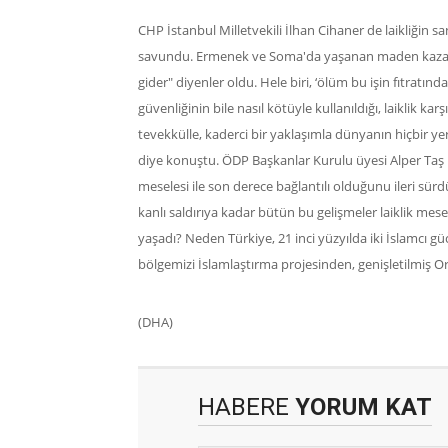
CHP İstanbul Milletvekili İlhan Cihaner de laikliğin san
savundu. Ermenek ve Soma'da yaşanan maden kazaları
gider" diyenler oldu. Hele biri, ‘ölüm bu işin fıtrat
güvenliğinin bile nasıl kötüyle kullanıldığı, laiklik ka
tevekkülle, kaderci bir yaklaşımla dünyanın hiçbir y
diye konuştu. ÖDP Başkanlar Kurulu üyesi Alper Taş i
meselesi ile son derece bağlantılı olduğunu ileri sü
kanlı saldırıya kadar bütün bu gelişmeler laiklik me
yaşadı? Neden Türkiye, 21 inci yüzyılda iki İslamcı g
bölgemizi İslamlaştırma projesinden, genişletilmiş O
​(DHA)
HABERE
YORUM KAT