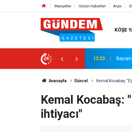
Manşetler
Günün Haberleri
Arşiv
S
KÖŞE Y
EGE’Nİ
nlayışıyla 12 Yılı Aşan Muhtarlık Hizmeti
24
12:52
“SARIŞ
Anasayfa
Güncel
Kemal Kocabaş: "Eği
Kemal Kocabaş: "
ihtiyacı"