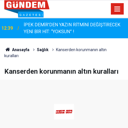
İPEK DEMİR’DEN YAZIN RİTMİNİ DEĞİŞTİRECEK
12:39
YENİ BİR HİT: “YOKSUN” !
12:04
SGK Borçlarına 72 Aya Kadar Taksit Kolaylığı
Anasayfa
Sağlık
Kanserden korunmanın altın
kuralları
Kanserden korunmanın altın kuralları