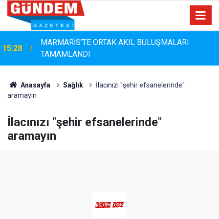
MARMARİS’TE ORTAK AKIL BULUŞMALARI
15:28
TAMAMLANDI
Marmaris'te Çam Ağaçlarına Güvenli Dokunuş:
14:44
Budama Çalışmaları Sürüyor
Anasayfa
Sağlık
İlacınızı "şehir efsanelerinde"
aramayın
İlacınızı "şehir efsanelerinde"
aramayın