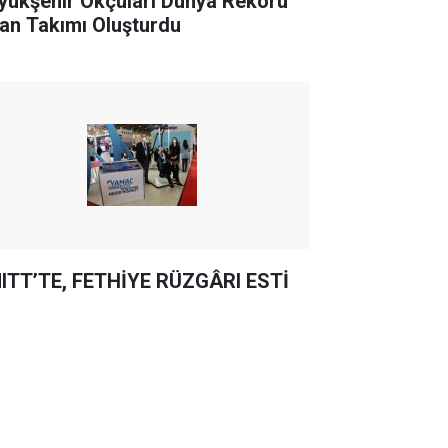
yükşehir Okçuları Dünya Rekoru
ran Takımı Oluşturdu
ITT’TE, FETHİYE RÜZGÂRI ESTİ