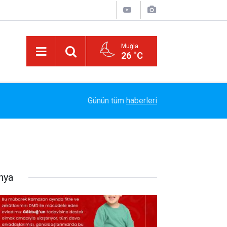
Muğla
26 °C
or
14:05
SİRAÇ İÇİN LUNAPARKTA BULUŞUYORUZ
Günün tüm
haberleri
nya