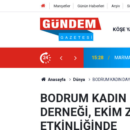
Manşetler
Günün Haberleri
Arşiv
S
KÖŞE Y
ULUŞMALARI TAMAMLANDI
24
14:44
Marmari
Anasayfa
Dünya
BODRUM KADIN DAY
BODRUM KADIN
DERNEĞİ, EKİM
ETKİNLİĞİNDE