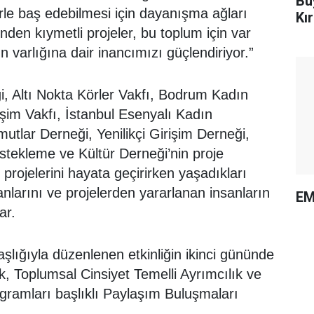
Bü
rle baş edebilmesi için dayanışma ağları
Kı
nden kıymetli projeler, bu toplum için var
n varlığına dair inancımızı güçlendiriyor.”
i, Altı Nokta Körler Vakfı, Bodrum Kadın
şim Vakfı, İstanbul Esenyalı Kadın
lar Derneği, Yenilikçi Girişim Derneği,
tekleme ve Kültür Derneği’nin proje
ı, projelerini hayata geçirirken yaşadıkları
nlarını ve projelerden yararlanan insanların
EM
ar.
ığıyla düzenlenen etkinliğin ikinci gününde
mak, Toplumsal Cinsiyet Temelli Ayrımcılık ve
gramları başlıklı Paylaşım Buluşmaları