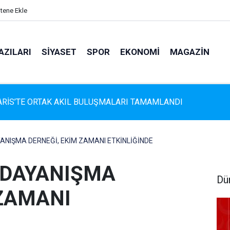
itene Ekle
AZILARI
SIYASET
SPOR
EKONOMI
MAGAZIN
s'te Çam Ağaçlarına Güvenli Dokunuş: Budama Çalışmaları Sürüy
ANIŞMA DERNEĞİ, EKİM ZAMANI ETKİNLİĞİNDE
 DAYANIŞMA
Dü
 ZAMANI