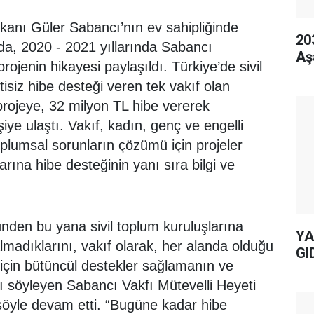
kanı Güler Sabancı’nın ev sahipliğinde
20
da, 2020 - 2021 yıllarında Sabancı
Aş
rojenin hikayesi paylaşıldı. Türkiye’de sivil
tisiz hibe desteği veren tek vakıf olan
rojeye, 32 milyon TL hibe vererek
şiye ulaştı. Vakıf, kadın, genç ve engelli
toplumsal sorunların çözümü için projeler
arına hibe desteğinin yanı sıra bilgi ve
günden bu yana sivil toplum kuruluşlarına
YA
madıklarını, vakıf olarak, her alanda olduğu
GI
i için bütüncül destekler sağlamanın ve
rını söyleyen Sabancı Vakfı Mütevelli Heyeti
şöyle devam etti. “Bugüne kadar hibe