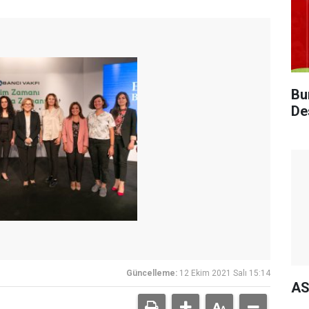
Bu
De
Güncelleme:
12 Ekim 2021 Salı 15:14
AS