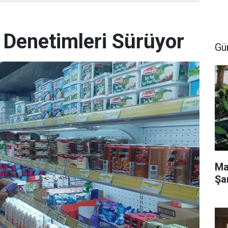
 Denetimleri Sürüyor
Gü
Ma
Şa