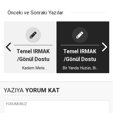
Önceki ve Sonraki Yazılar
Temel IRMAK
Temel IRMAK
/Gönül Dostu
/Gönül Dostu
Kadem Mete
Bir Yanda Hüzün, Bir
Sözünün Arkasında
Yanda Sevinç…
Durdu: Bir Tuvalet
Meselesinden Stadın
YAZIYA
YORUM KAT
Yenilenmesine