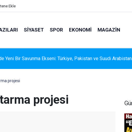
itene Ekle
AZILARI
SIYASET
SPOR
EKONOMI
MAGAZIN
 RİSKİNE KARŞI KAPSAMLI TEMİZLİK
rma projesi
tarma projesi
Gü