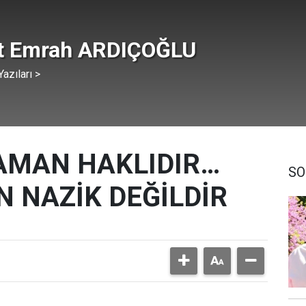
t Emrah ARDIÇOĞLU
azıları >
AMAN HAKLIDIR…
SO
 NAZİK DEĞİLDİR