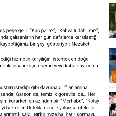
peşe gelir: “Kaç para?”, “Kahvaltı dahil mi?”,
nda çalışanların her gün defalarca karşılaştığı
aybettiğimiz bir şeyi gösteriyor: Nezaketi.
dediği hizmetin karşılığını istemek en doğal
ısındaki insanı küçümseme veya kaba davranma
şteri istediği gibi davranabilir” anlamına
sandır. Garson da, temizlik görevlisi de… Her
tişim kurarken en azından bir “Merhaba”, “Kolay
ı hak eder. Üstelik mesele yalnızca otelcilik
larımız kısaldı. Birbirimize hal hatır sormayı,