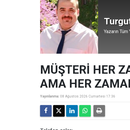
Turgu
Yazarın Tüm Y
MÜŞTERİ HER Z
AMA HER ZAMAN
Yayınlanma:
08 Ağustos 2026 Cumartesi 17:36