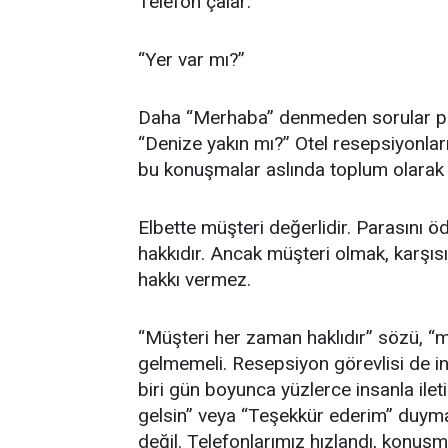
Telefon çalar:
“Yer var mı?”
Daha “Merhaba” denmeden sorular peş 
“Denize yakın mı?” Otel resepsiyonları
bu konuşmalar aslında toplum olarak k
Elbette müşteri değerlidir. Parasını ö
hakkıdır. Ancak müşteri olmak, karş
hakkı vermez.
“Müşteri her zaman haklıdır” sözü, “mü
gelmemeli. Resepsiyon görevlisi de in
biri gün boyunca yüzlerce insanla ile
gelsin” veya “Teşekkür ederim” duymay
değil. Telefonlarımız hızlandı, konuşma