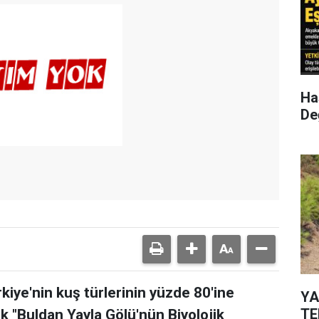
Has
Değ
rkiye'nin kuş türlerinin yüzde 80'ine
YA
TE
k "Buldan Yayla Gölü'nün Biyolojik