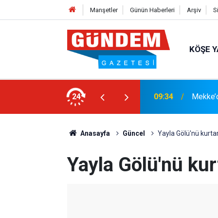
Manşetler
Günün Haberleri
Arşiv
S
KÖŞE Y
i: Türkiye, Pakistan ve Suudi Arabistan
24
15:33
YANGIN
Anasayfa
Güncel
Yayla Gölü'nü kurta
Yayla Gölü'nü kur