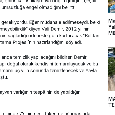
, gölün karasallaşmaya doğru gittiğini, çeşitli
olumsuzluğa engel olmadığını belirtti.
Ma
 gerekiyordu. Eğer müdahale edilmeseydi, belki
Ya
eyebilirdik" diyen Vali Demir, 2012 yılının
Mü
'nın sağladığı ödenekle gölü kurtaracak "Buldan
ştırma Projesi"nin hazırlandığını söyledi.
anda temizlik yapılacağını bildiren Demir,
apı doğal olarak kendisini tamamlayacak ve bu
tamamı üç yılın sonunda temizlenecek ve Yayla
ştu.
yvan varlığının tespitinin de yapıldığını
MA
TE
nün içinde 7'sinin nesli tükenme aşamasında