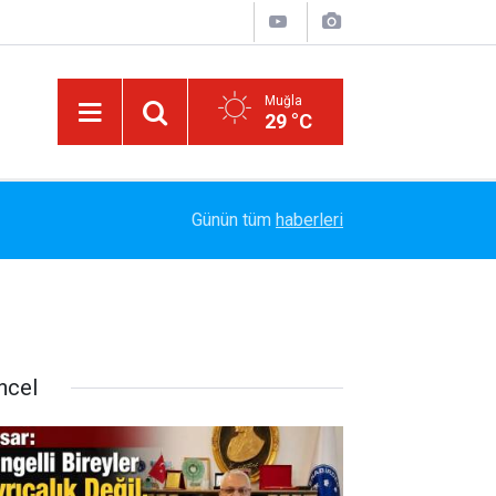
Muğla
29 °C
Marmaris Belediyespor'da Altyapıya Güçlü Takvi
15:06
Günün tüm
haberleri
Sözleşme İmzalandı
ncel