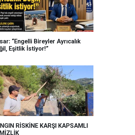
ar: “Engelli Bireyler Ayrıcalık
il, Eşitlik İstiyor!”
NGIN RİSKİNE KARŞI KAPSAMLI
MİZLİK