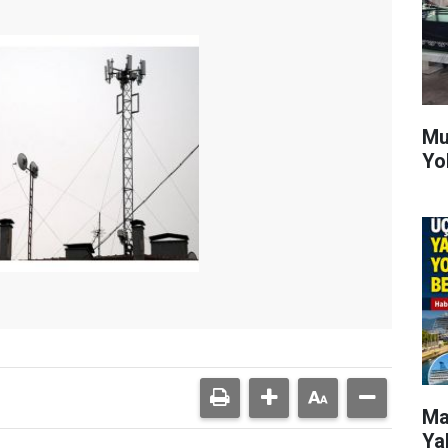
Mu
Yo
Ma
Ya