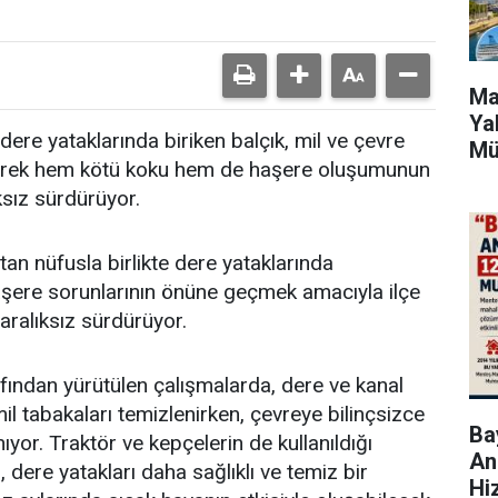
Ma
Ya
dere yataklarında biriken balçık, mil ve çevre
Mü
zleyerek hem kötü koku hem de haşere oluşumunun
ksız sürdürüyor.
an nüfusla birlikte dere yataklarında
aşere sorunlarının önüne geçmek amacıyla ilçe
 aralıksız sürdürüyor.
afından yürütülen çalışmalarda, dere ve kanal
mil tabakaları temizlenirken, çevreye bilinçsizce
Bay
nıyor. Traktör ve kepçelerin de kullanıldığı
An
, dere yatakları daha sağlıklı ve temiz bir
Hi