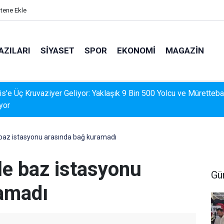
itene Ekle
AZILARI
SIYASET
SPOR
EKONOMI
MAGAZIN
İS'TE DERELERDE TEMİZLİK SEFERBERLİĞİ
e baz istasyonu arasında bağ kuramadı
ile baz istasyonu
Gü
amadı