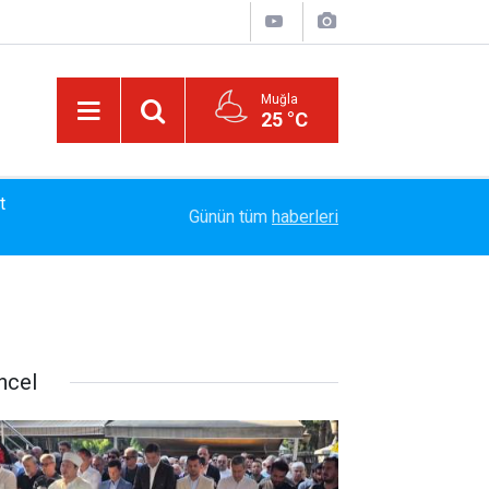
Muğla
25 °C
13:23
Bayram Arıcı: "Biz Bir Aileyiz" Anlayışıyla 12 Yı
Günün tüm
haberleri
ncel