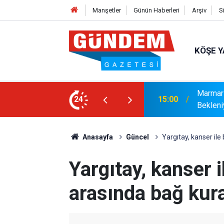
Manşetler
Günün Haberleri
Arşiv
S
KÖŞE Y
r: Yaklaşık 9 Bin 500 Yolcu ve Mürettebat
24
14:17
MARMAR
Anasayfa
Güncel
Yargıtay, kanser il
Yargıtay, kanser 
arasında bağ kur