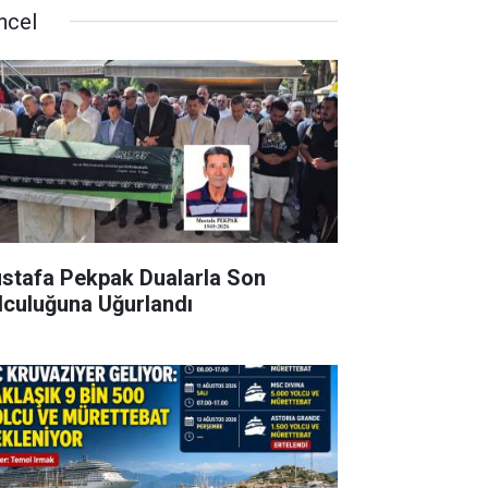
ncel
stafa Pekpak Dualarla Son
lculuğuna Uğurlandı