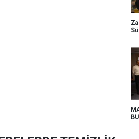
Za
Sü
MA
BU