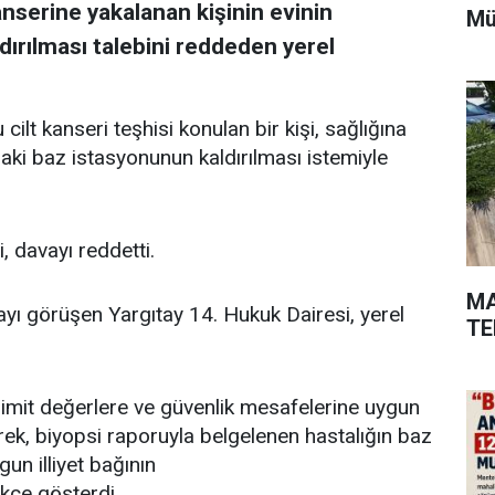
kanserine yakalanan kişinin evinin
Mü
dırılması talebini reddeden yerel
ilt kanseri teşhisi konulan bir kişi, sağlığına
ndaki baz istasyonunun kaldırılması istemiyle
 davayı reddetti.
MA
yı görüşen Yargıtay 14. Hukuk Dairesi, yerel
TE
mit değerlere ve güvenlik mesafelerine uygun
rek, biyopsi raporuyla belgelenen hastalığın baz
un illiyet bağının
kçe gösterdi.