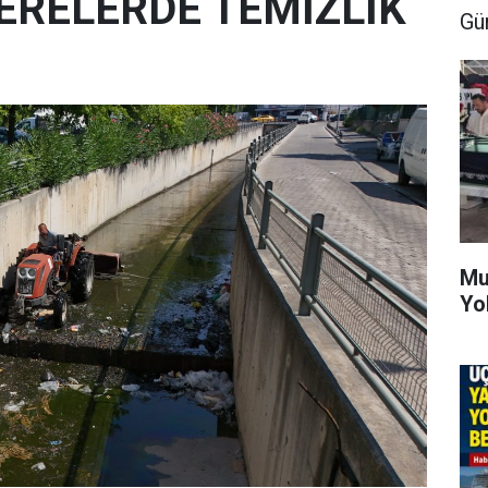
ERELERDE TEMİZLİK
Gü
Mu
Yo