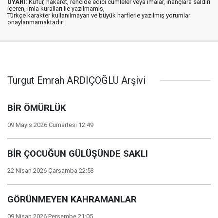
UYARI:
Küfür, hakaret, rencide edici cümleler veya imalar, inançlara saldırı
içeren, imla kuralları ile yazılmamış,
Türkçe karakter kullanılmayan ve büyük harflerle yazılmış yorumlar
onaylanmamaktadır.
Turgut Emrah ARDIÇOĞLU Arşivi
BİR ÖMÜRLÜK
09 Mayıs 2026 Cumartesi 12:49
BİR ÇOCUĞUN GÜLÜŞÜNDE SAKLI
22 Nisan 2026 Çarşamba 22:53
GÖRÜNMEYEN KAHRAMANLAR
09 Nisan 2026 Perşembe 21:05