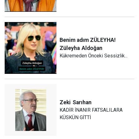
Benim adım ZÜLEYHA!
Züleyha
Aldoğan
Kükremeden Önceki Sessizlik...
Zeki
Sarıhan
KADİR İNANIR FATSALILARA
KÜSKÜN GİTTİ