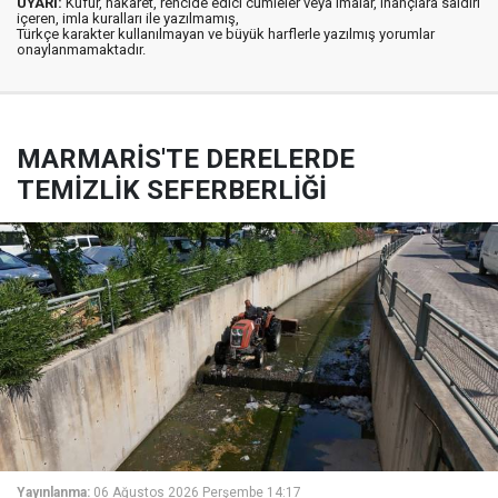
UYARI:
Küfür, hakaret, rencide edici cümleler veya imalar, inançlara saldırı
içeren, imla kuralları ile yazılmamış,
Türkçe karakter kullanılmayan ve büyük harflerle yazılmış yorumlar
onaylanmamaktadır.
MARMARİS'TE DERELERDE
TEMİZLİK SEFERBERLİĞİ
Yayınlanma:
06 Ağustos 2026 Perşembe 14:17