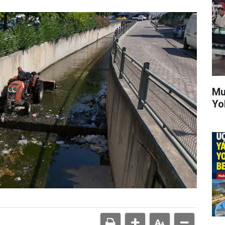
Mu
Yo