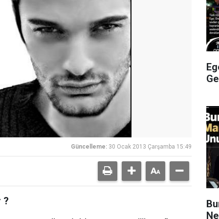
Eg
Ge
Güncelleme:
30 Ocak 2013 Çarşamba 15:49
 ?
Bu
Ne