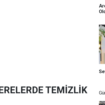
Ar
Ol
Se
ERELERDE TEMİZLİK
Gü