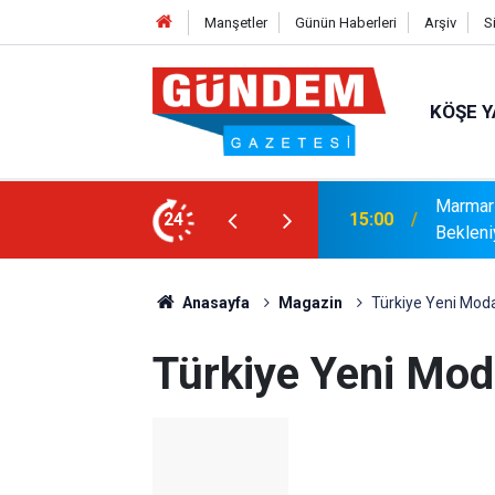
Manşetler
Günün Haberleri
Arşiv
S
KÖŞE Y
r: Yaklaşık 9 Bin 500 Yolcu ve Mürettebat
24
14:17
MARMAR
Anasayfa
Magazin
Türkiye Yeni Moda
Türkiye Yeni Mod