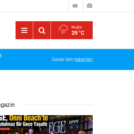
Muğla
29 °C
13:23
Bayram Arıcı: "Biz Bir Aileyiz" Anlayışıyla 12 Yı
Günün tüm
haberleri
gazin