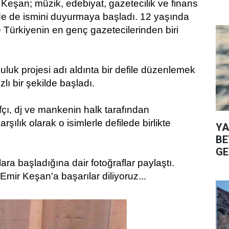
eşan; müzik, edebiyat, gazetecilik ve finans
e de ismini duyurmaya başladı. 12 yaşında
e Türkiyenin en genç gazetecilerinden biri
luk projesi adı aldınta bir defile düzenlemek
zlı bir şekilde başladı.
fçı, dj ve mankenin halk tarafından
ılık olarak o isimlerle defilede birlikte
YA
BE
GE
a başladığına dair fotoğraflar paylaştı.
Emir Keşan'a başarılar diliyoruz...