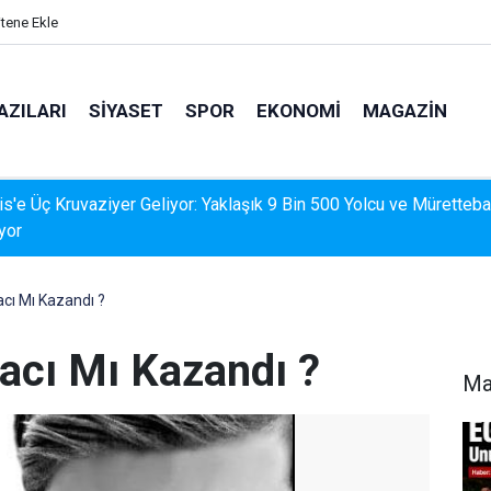
itene Ekle
AZILARI
SIYASET
SPOR
EKONOMI
MAGAZIN
İS'TE DERELERDE TEMİZLİK SEFERBERLİĞİ
cı Mı Kazandı ?
acı Mı Kazandı ?
Ma