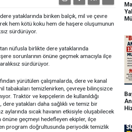
Ma
Ya
dere yataklarında biriken balçık, mil ve çevre
Mü
zleyerek hem kötü koku hem de haşere oluşumunun
ksız sürdürüyor.
an nüfusla birlikte dere yataklarında
aşere sorunlarının önüne geçmek amacıyla ilçe
 aralıksız sürdürüyor.
afından yürütülen çalışmalarda, dere ve kanal
mil tabakaları temizlenirken, çevreye bilinçsizce
Bay
nıyor. Traktör ve kepçelerin de kullanıldığı
An
, dere yatakları daha sağlıklı ve temiz bir
Hi
z aylarında sıcak havanın etkisiyle oluşabilecek
n önüne geçmeyi hedefleyen ekipler, ilçe
enen program doğrultusunda periyodik temizlik