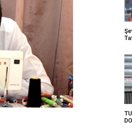
Şe
Tat
TU
D