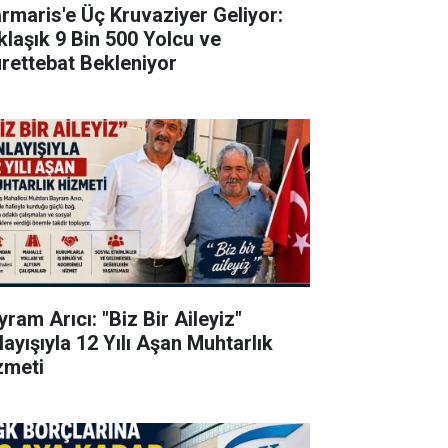
rmaris'e Üç Kruvaziyer Geliyor:
klaşık 9 Bin 500 Yolcu ve
rettebat Bekleniyor
ram Arıcı: "Biz Bir Aileyiz"
layışıyla 12 Yılı Aşan Muhtarlık
zmeti