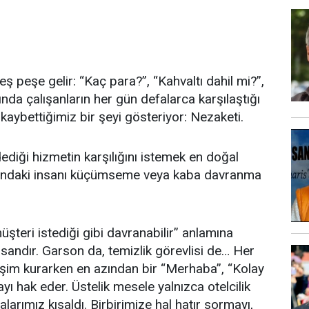
peşe gelir: “Kaç para?”, “Kahvaltı dahil mi?”,
nda çalışanların her gün defalarca karşılaştığı
aybettiğimiz bir şeyi gösteriyor: Nezaketi.
dediği hizmetin karşılığını istemek en doğal
ısındaki insanı küçümseme veya kaba davranma
şteri istediği gibi davranabilir” anlamına
sandır. Garson da, temizlik görevlisi de… Her
tişim kurarken en azından bir “Merhaba”, “Kolay
ı hak eder. Üstelik mesele yalnızca otelcilik
larımız kısaldı. Birbirimize hal hatır sormayı,