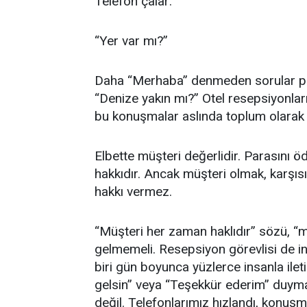
Telefon çalar:
“Yer var mı?”
Daha “Merhaba” denmeden sorular peş 
“Denize yakın mı?” Otel resepsiyonları
bu konuşmalar aslında toplum olarak k
Elbette müşteri değerlidir. Parasını ö
hakkıdır. Ancak müşteri olmak, karş
hakkı vermez.
“Müşteri her zaman haklıdır” sözü, “mü
gelmemeli. Resepsiyon görevlisi de in
biri gün boyunca yüzlerce insanla ile
gelsin” veya “Teşekkür ederim” duymay
değil. Telefonlarımız hızlandı, konuşma