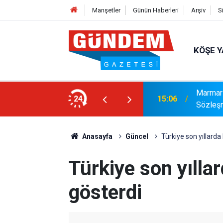
Manşetler
Günün Haberleri
Arşiv
S
KÖŞE Y
Marmari
MLI TEMİZLİK
24
15:06
Sözleş
Anasayfa
Güncel
Türkiye son yıllard
Türkiye son yılla
gösterdi