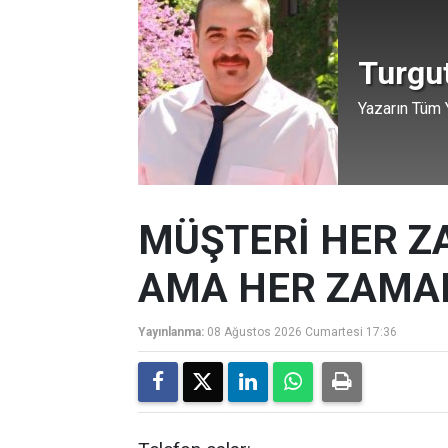
Turgu
Yazarın Tüm Y
MÜŞTERİ HER Z
AMA HER ZAMAN
Yayınlanma:
08 Ağustos 2026 Cumartesi 17:36