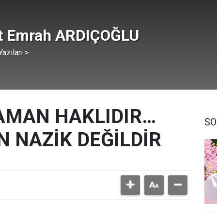
t Emrah ARDIÇOĞLU
azıları >
AMAN HAKLIDIR…
SO
 NAZİK DEĞİLDİR