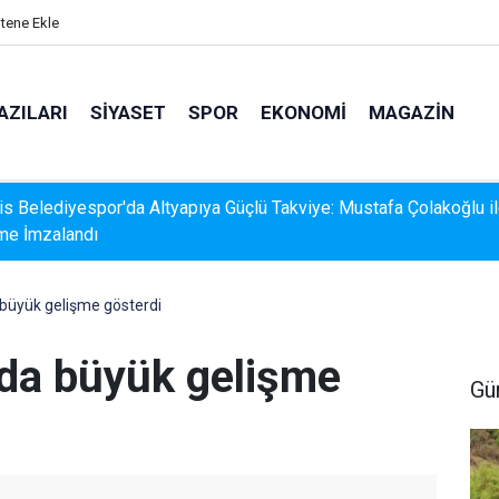
itene Ekle
AZILARI
SIYASET
SPOR
EKONOMI
MAGAZIN
s Belediyespor'da Altyapıya Güçlü Takviye: Mustafa Çolakoğlu i
me İmzalandı
a büyük gelişme gösterdi
rda büyük gelişme
Gü