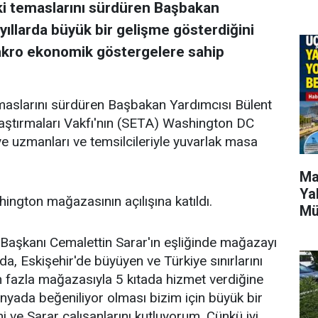
i temaslarını sürdüren Başbakan
 yıllarda büyük bir gelişme gösterdiğini
kro ekonomik göstergelere sahip
maslarını sürdüren Başbakan Yardımcısı Bülent
aştırmaları Vakfı'nın (SETA) Washington DC
ye uzmanları ve temsilcileriyle yuvarlak masa
Ma
Ya
ington mağazasının açılışına katıldı.
Mü
 Başkanı Cemalettin Sarar'ın eşliğinde mağazayı
, Eskişehir'de büyüyen ve Türkiye sınırlarını
 fazla mağazasıyla 5 kıtada hizmet verdiğine
ünyada beğeniliyor olması bizim için büyük bir
ni ve Sarar çalışanlarını kutluyorum. Çünkü iyi