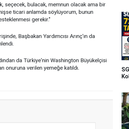
ak, seçecek, bulacak, memnun olacak ama bir
mişse ticari anlamda söylüyorum, bunun
steklenmesi gerekir."
işinde, Başbakan Yardımcısı Arınç'ın da
lendi.
rdından da Türkiye'nin Washington Büyükelçisi
n onuruna verilen yemeğe katıldı.
SG
Kol