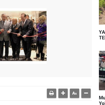
YA
TE
Mu
Yo