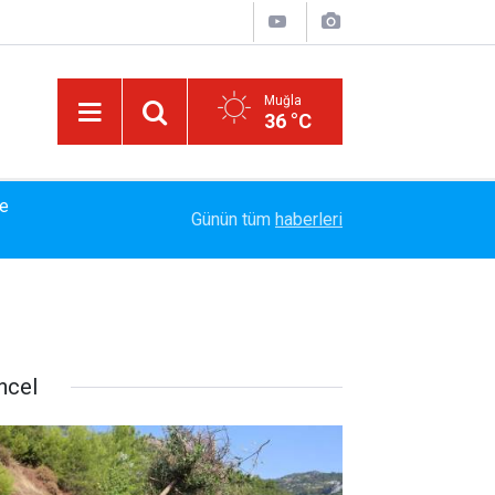
Muğla
36 °C
le
Marmaris Belediyesispor, Profesyonel Gelişim L
14:40
Günün tüm
haberleri
Tamamladı
ncel