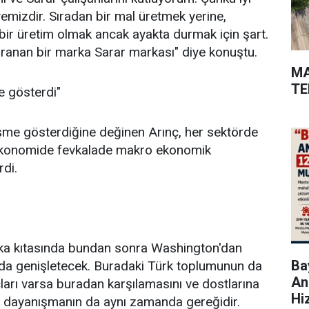
emizdir. Sıradan bir mal üretmek yerine,
 bir üretim olmak ancak ayakta durmak için şart.
 aranan bir marka Sarar markası" diye konuştu.
MA
TE
e gösterdi"
lişme gösterdiğine değinen Arınç, her sektörde
in ekonomide fevkalade makro ekonomik
rdi.
rika kıtasında bundan sonra Washington'dan
Bay
da genişletecek. Buradaki Türk toplumunun da
An
çları varsa buradan karşılamasını ve dostlarına
Hi
ir dayanışmanın da aynı zamanda gereğidir.