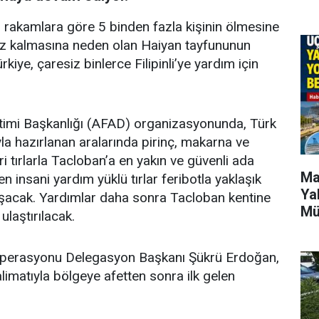
mi rakamlara göre 5 binden fazla kişinin ölmesine
siz kalmasına neden olan Haiyan tayfununun
iye, çaresiz binlerce Filipinli’ye yardım için
timi Başkanlığı (AFAD) organizasyonunda, Türk
rıyla hazırlanan aralarında pirinç, makarna ve
 tırlarla Tacloban’a en yakın ve güvenli ada
Ma
n insani yardım yüklü tırlar feribotla yaklaşık
Ya
aşacak. Yardımlar daha sonra Tacloban kentine
Mü
laştırılacak.
ım Operasyonu Delegasyon Başkanı Şükrü Erdoğan,
imatıyla bölgeye afetten sonra ilk gelen