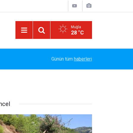
Muğla
28 °C
Arabesk Müziğin Yaşayan Kralı Hakkı Bulut'tan Y
11:20
Günün tüm
haberleri
Vazgeç Gel"
ncel