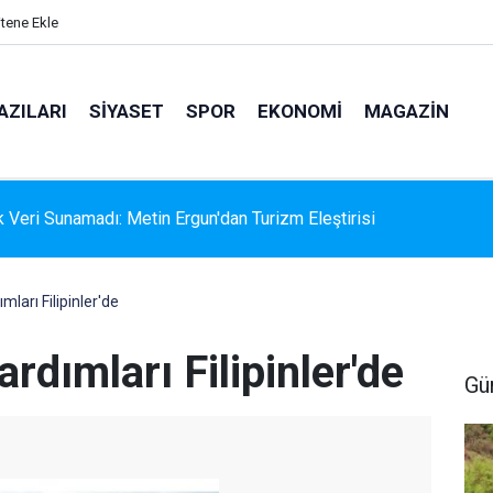
itene Ekle
AZILARI
SIYASET
SPOR
EKONOMI
MAGAZIN
k Veri Sunamadı: Metin Ergun'dan Turizm Eleştirisi
ımları Filipinler'de
ardımları Filipinler'de
Gü