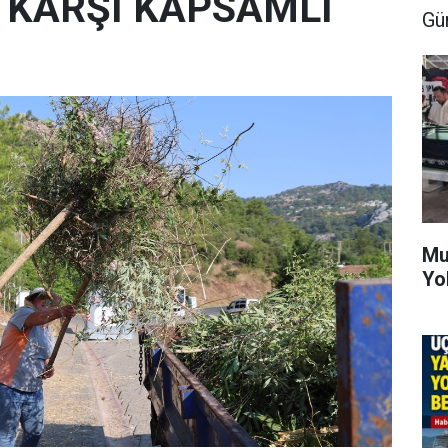
E KARŞI KAPSAMLI
Gü
Mu
Yo