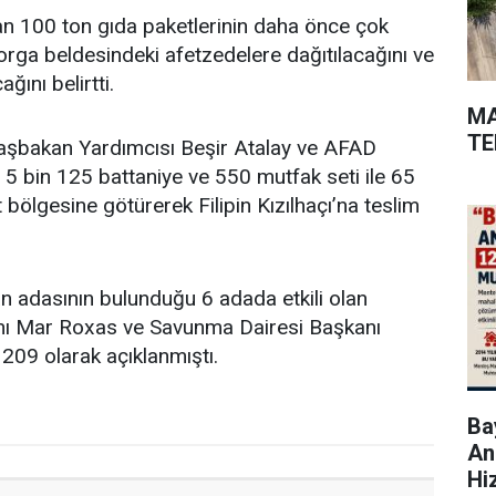
an 100 ton gıda paketlerinin daha önce çok
rga beldesindeki afetzedelere dağıtılacağını ve
ağını belirtti.
MA
TE
aşbakan Yardımcısı Beşir Atalay ve AFAD
 5 bin 125 battaniye ve 550 mutfak seti ile 65
bölgesine götürerek Filipin Kızılhaçı’na teslim
n adasının bulunduğu 6 adada etkili olan
akanı Mar Roxas ve Savunma Dairesi Başkanı
209 olarak açıklanmıştı.
Bay
An
Hi