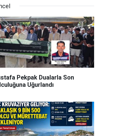
ncel
stafa Pekpak Dualarla Son
lculuğuna Uğurlandı