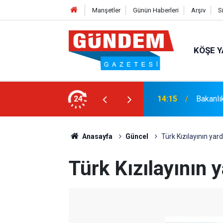
Manşetler
Günün Haberleri
Arşiv
S
KÖŞE Y
syonel Gelişim Ligi İçin Başvurusunu
24
14:15
Bakanlı
Anasayfa
Güncel
Türk Kızılayının yard
Türk Kızılayının y