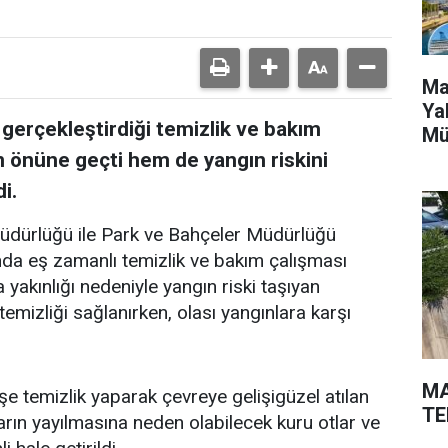
Ma
Ya
 gerçekleştirdiği temizlik ve bakım
Mü
in önüne geçti hem de yangın riskini
i.
Müdürlüğü ile Park ve Bahçeler Müdürlüğü
ında eş zamanlı temizlik ve bakım çalışması
a yakınlığı nedeniyle yangın riski taşıyan
emizliği sağlanırken, olası yangınlara karşı
MA
şe temizlik yaparak çevreye gelişigüzel atılan
TE
arın yayılmasına neden olabilecek kuru otlar ve