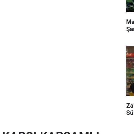
Ma
Şa
Za
Sü