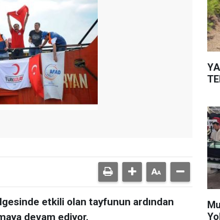
YA
TE
ölgesinde etkili olan tayfunun ardından
Mu
Yo
lmaya devam ediyor.