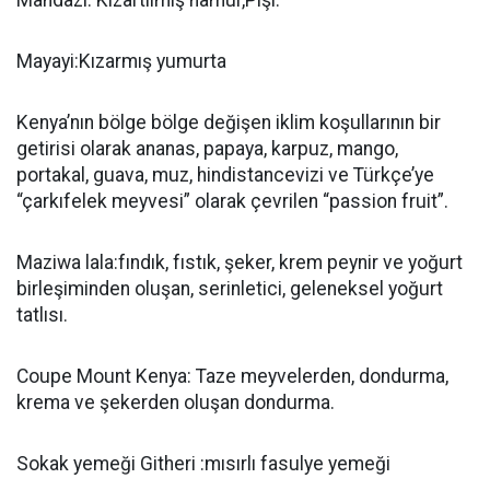
Mandazi: Kızartılmış hamur,Pişi.
Mayayi:Kızarmış yumurta
Kenya’nın bölge bölge değişen iklim koşullarının bir
getirisi olarak ananas, papaya, karpuz, mango,
portakal, guava, muz, hindistancevizi ve Türkçe’ye
“çarkıfelek meyvesi” olarak çevrilen “passion fruit”.
Maziwa lala:fındık, fıstık, şeker, krem peynir ve yoğurt
birleşiminden oluşan, serinletici, geleneksel yoğurt
tatlısı.
Coupe Mount Kenya: Taze meyvelerden, dondurma,
krema ve şekerden oluşan dondurma.
Sokak yemeği Githeri :mısırlı fasulye yemeği