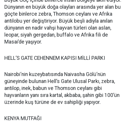
Büyük Göç içinde binlerce insan bölgeye akın ediyor.
Dünyanın en büyük doğa olayları arasında yer alan bu
göçte binlerce zebra, Thomson ceylanı ve Afrika
antilobu yer değiştiriyor. Büyük beşli adıyla anılan
dünyanın en nadir vahşi hayvan türleri olan aslan,
leopar, siyah gergedan, buffalo ve Afrika fili de
Masai’de yaşıyor.
HELL’S GATE CEHENNEM KAPISI MİLLİ PARKI
Nairobi‘nin kuzeybatısında Naivasha Gölü‘nün
güneyinde bulunan Hell’s Gate Ulusal Parkı, zebra,
antilop, inek, babun ve Thomson ceylanı gibi
hayvanların yanı sıra kartal, akbaba, şahin gibi 100’ün
üzerinde kuş türüne de ev sahipliği yapıyor.
KENYA MUTFAĞI